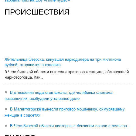
забрала приз на шоу «Поле чудес»
ПРОИСШЕСТВИЯ
Жительница Озерска, кинувшая наркодилера на три миллиона
рублей, отправится в колонию
В Челябинской области вынесли приговор женщине, обманувшей
наркоторговца. Как...
В отношении педагогов школы, где челябинка сломала
позвоночник, возбудили уголовное дело
В Магнитогорске вынесли приговор мошеннику, охмурявшему
женщин в соцсетях
В Челябинской области цистерны с бензином сошли с рельсов