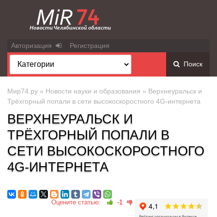
Авторизация
Регистрация
Поиск
Мир74.ру
»
Новости науки и образования
» Верхнеуральск и
Трёхгорный попали в сети высокоскоростного 4G-интернета
ВЕРХНЕУРАЛЬСК И
ТРЁХГОРНЫЙ ПОПАЛИ В
СЕТИ ВЫСОКОСКОРОСТНОГО
4G-ИНТЕРНЕТА
Оцените статью:
-1