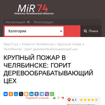
Авторизация
Регистрация
Поиск
Мир74.ру
»
Новости Челябинска
» Крупный пожар в
Челябинске: горит деревообрабатывающий цех
КРУПНЫЙ ПОЖАР В
ЧЕЛЯБИНСКЕ: ГОРИТ
ДЕРЕВООБРАБАТЫВАЮЩИЙ
ЦЕХ
Оцените статью:
0