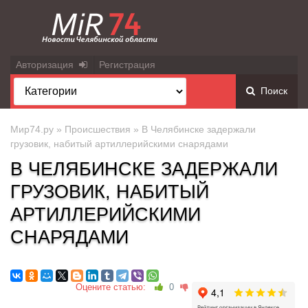
Авторизация
Регистрация
Поиск
Мир74.ру
»
Происшествия
» В Челябинске задержали
грузовик, набитый артиллерийскими снарядами
В ЧЕЛЯБИНСКЕ ЗАДЕРЖАЛИ
ГРУЗОВИК, НАБИТЫЙ
АРТИЛЛЕРИЙСКИМИ
СНАРЯДАМИ
Оцените статью:
0