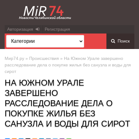
Авторизация
Регистрация
Поиск
Мир74.ру
»
Происшествия
» На Южном Урале завершено
расследование дела о покупке жилья без санузла и воды для
сирот
НА ЮЖНОМ УРАЛЕ
ЗАВЕРШЕНО
РАССЛЕДОВАНИЕ ДЕЛА О
ПОКУПКЕ ЖИЛЬЯ БЕЗ
САНУЗЛА И ВОДЫ ДЛЯ СИРОТ