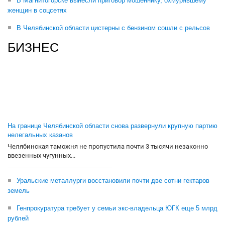
В Магнитогорске вынесли приговор мошеннику, охмурявшему
женщин в соцсетях
В Челябинской области цистерны с бензином сошли с рельсов
БИЗНЕС
На границе Челябинской области снова развернули крупную партию
нелегальных казанов
Челябинская таможня не пропустила почти 3 тысячи незаконно
ввезенных чугунных...
Уральские металлурги восстановили почти две сотни гектаров
земель
Генпрокуратура требует у семьи экс-владельца ЮГК еще 5 млрд
рублей