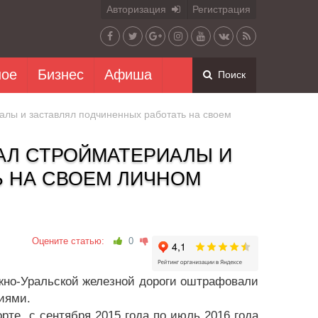
Авторизация
Регистрация
ное
Бизнес
Афиша
Поиск
лы и заставлял подчиненных работать на своем
АЛ СТРОЙМАТЕРИАЛЫ И
Ь НА СВОЕМ ЛИЧНОМ
Оцените статью:
0
жно-Уральской железной дороги оштрафовали
иями.
те, с сентября 2015 года по июль 2016 года