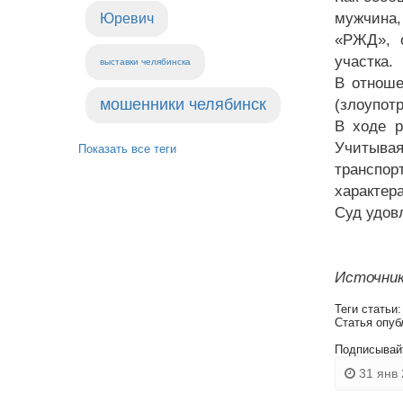
мужчина,
Юревич
«РЖД», о
участка.
выставки челябинска
В отноше
мошенники челябинск
(злоупот
В ходе р
Учитывая
Показать все теги
транспор
характер
Суд удов
Источник
Теги статьи
Статья опуб
Подписывай
31 янв 