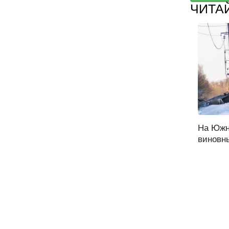
ЧИТА
На Южн
виновны