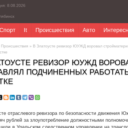
дня:
8.08.2026
лябинск
Спорт
It
Происшествия
Авто
Интерес
»
Происшествия
» В Златоусте ревизор ЮУЖД воровал стройматериа
стке
АТОУСТЕ РЕВИЗОР ЮУЖД ВОРОВ
АВЛЯЛ ПОДЧИНЕННЫХ РАБОТАТ
ТКЕ
сте отраслевого ревизора по безопасности движения Ю
сяч рублей за злоупотребление должностными полномоч
щили в Уральском следственном управлении на транспор