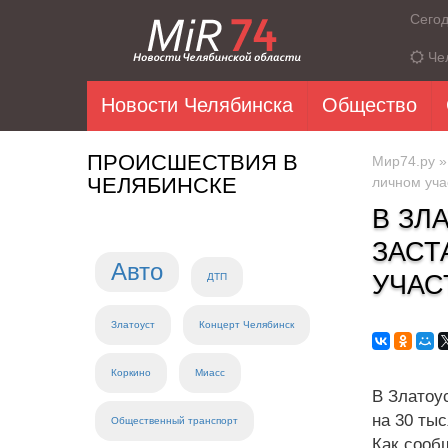
Сего
Че
Новости Челябинска
Общество
ПРОИСШЕСТВИЯ В
Мир74.ру
ЧЕЛЯБИНСКЕ
личном уча
В ЗЛ
ЗАСТ
Авто
УЧАС
ДТП
Златоуст
Концерт Челябинск
Коркино
Миасс
В Златоу
на 30 ты
Общественный транспорт
Как сооб