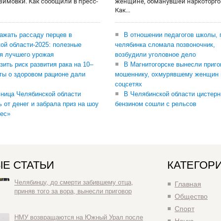
 зимовки. Как сообщили в пресс-
женщине, обманувшей наркоторго
Как...
сажать рассаду перцев в
В отношении педагогов школы, 
ой области-2025: полезные
челябинка сломала позвоночник,
я лучшего урожая
возбудили уголовное дело
зить риск развития рака на 10–
В Магнитогорске вынесли приго
ты о здоровом рационе дали
мошеннику, охмурявшему женщин 
соцсетях
ница Челябинской области
В Челябинской области цистерн
ь от денег и забрала приз на шоу
бензином сошли с рельсов
ес»
Е СТАТЬИ
КАТЕГОР
Челябинцу, до смерти забившему отца,
Главная
приняв того за вора, вынесли приговор
Общество
Спорт
НМУ возвращаются на Южный Урал после