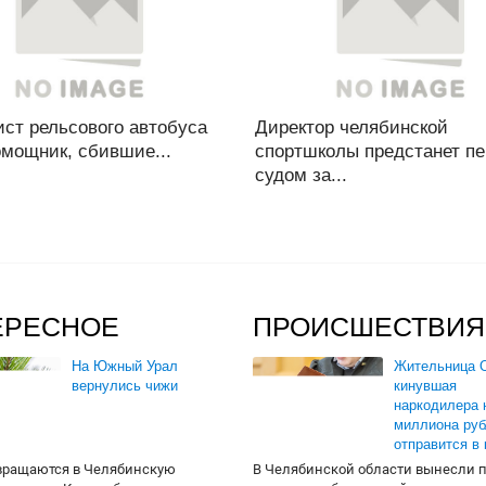
ст рельсового автобуса
Директор челябинской
омощник, сбившие...
спортшколы предстанет п
судом за...
ЕРЕСНОЕ
ПРОИСШЕСТВИЯ
На Южный Урал
Жительница О
вернулись чижи
кинувшая
наркодилера 
миллиона руб
отправится в
вращаются в Челябинскую
В Челябинской области вынесли 