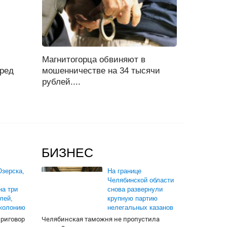
Магнитогорца обвиняют в
еред
мошенничестве на 34 тысячи
рублей....
БИЗНЕС
зерска,
На границе
Челябинской области
на три
снова развернули
лей,
крупную партию
 колонию
нелегальных казанов
приговор
Челябинская таможня не пропустила