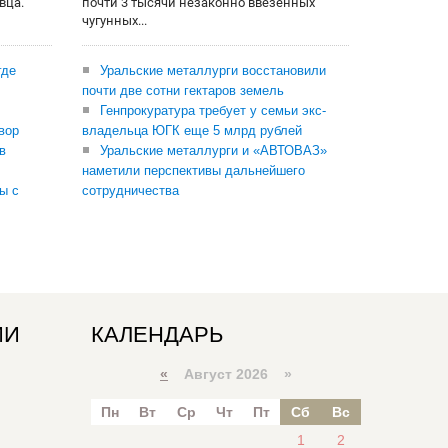
вца.
почти 3 тысячи незаконно ввезенных
чугунных...
где
Уральские металлурги восстановили
почти две сотни гектаров земель
Генпрокуратура требует у семьи экс-
вор
владельца ЮГК еще 5 млрд рублей
в
Уральские металлурги и «АВТОВАЗ»
наметили перспективы дальнейшего
ы с
сотрудничества
ИИ
КАЛЕНДАРЬ
«
Август 2026 »
Пн
Вт
Ср
Чт
Пт
Сб
Вс
1
2