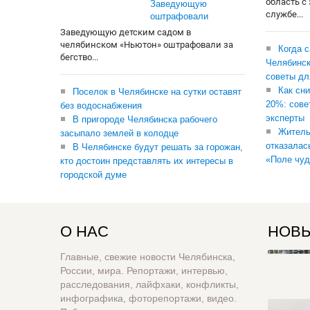
область с
Заведующую
службе...
оштрафовали
Заведующую детским садом в
челябинском «Ньютон» оштрафовали за
Когда 
бегство...
Челябинск
советы дл
Как сни
Поселок в Челябинске на сутки оставят
20%: сове
без водоснабжения
эксперты
В пригороде Челябинска рабочего
Житель
засыпало землей в колодце
отказалас
В Челябинске будут решать за горожан,
«Поле чуд
кто достоин представлять их интересы в
городской думе
О НАС
НОВЫ
Главные, свежие новости Челябинска,
России, мира. Репортажи, интервью,
расследования, лайфхаки, конфликты,
инфографика, фоторепортажи, видео.