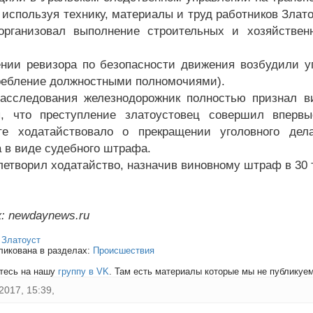
 используя технику, материалы и труд работников Зла
рганизовал выполнение строительных и хозяйственн
нии ревизора по безопасности движения возбудили у
ребление должностными полномочиями).
асследования железнодорожник полностью признал 
, что преступление златоустовец совершил впервы
те ходатайствовало о прекращении уголовного дел
а в виде судебного штрафа.
летворил ходатайство, назначив виновному штраф в 30 
: newdaynews.ru
:
Златоуст
ликована в разделах:
Происшествия
тесь на нашу
группу в VK
. Там есть материалы которые мы не публикуем 
2017, 15:39,