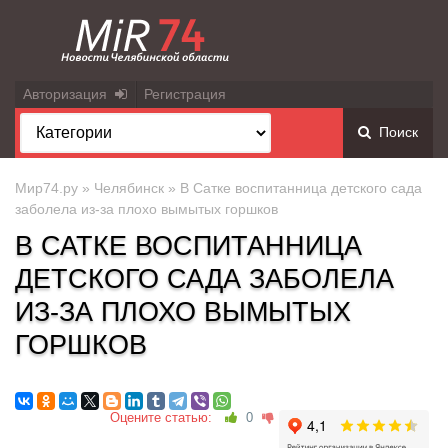
Авторизация
Регистрация
Поиск
Мир74.ру
»
Челябинск
» В Сатке воспитанница детского сада
заболела из-за плохо вымытых горшков
В САТКЕ ВОСПИТАННИЦА
ДЕТСКОГО САДА ЗАБОЛЕЛА
ИЗ-ЗА ПЛОХО ВЫМЫТЫХ
ГОРШКОВ
Оцените статью:
0