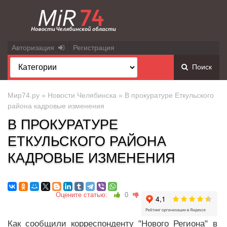
Авторизация
Регистрация
Поиск
Мир74.ру
»
Новости Челябинска
» В прокуратуре Еткульского
района кадровые изменения
В ПРОКУРАТУРЕ
ЕТКУЛЬСКОГО РАЙОНА
КАДРОВЫЕ ИЗМЕНЕНИЯ
Оцените статью:
0
Как сообщили корреспонденту "Нового Региона" в