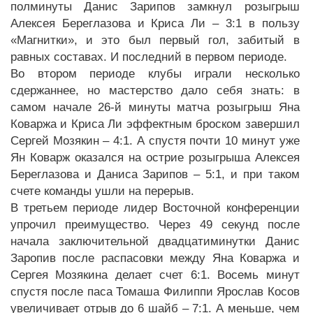
полминуты Данис Зарипов замкнул розыгрыш
Алексея Береглазова и Криса Ли – 3:1 в пользу
«Магнитки», и это был первый гол, забитый в
равных составах. И последний в первом периоде.
Во втором периоде клубы играли несколько
сдержаннее, но мастерство дало себя знать: в
самом начале 26-й минуты матча розыгрыш Яна
Коваржа и Криса Ли эффектным броском завершил
Сергей Мозякин – 4:1. А спустя почти 10 минут уже
Ян Коварж оказался на острие розыгрыша Алексея
Береглазова и Даниса Зарипов – 5:1, и при таком
счете команды ушли на перерыв.
В третьем периоде лидер Восточной конференции
упрочил преимущество. Через 49 секунд после
начала заключительной двадцатиминутки Данис
Заропив после распасовки между Яна Коваржа и
Сергея Мозякина делает счет 6:1. Восемь минут
спустя после паса Томаша Филиппи Ярослав Косов
увеличивает отрыв до 6 шайб – 7:1. А меньше, чем