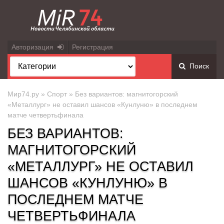
Авторизация
Регистрация
Поиск
Мир74.ру
»
Спорт
» Без вариантов: магнитогорский
«Металлург» не оставил шансов «Кунлуню» в последнем
матче четвертьфинала
БЕЗ ВАРИАНТОВ:
МАГНИТОГОРСКИЙ
«МЕТАЛЛУРГ» НЕ ОСТАВИЛ
ШАНСОВ «КУНЛУНЮ» В
ПОСЛЕДНЕМ МАТЧЕ
ЧЕТВЕРТЬФИНАЛА