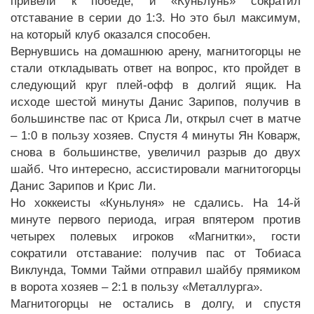
привели к победе, и «Куньлунь» сократил
отставание в серии до 1:3. Но это был максимум,
на который клуб оказался способен.
Вернувшись на домашнюю арену, магнитогорцы не
стали откладывать ответ на вопрос, кто пройдет в
следующий круг плей-офф в долгий ящик. На
исходе шестой минуты Данис Зарипов, получив в
большинстве пас от Криса Ли, открыл счет в матче
– 1:0 в пользу хозяев. Спустя 4 минуты Ян Коварж,
снова в большинстве, увеличил разрыв до двух
шайб. Что интересно, ассистировали магнитогорцы
Данис Зарипов и Крис Ли.
Но хоккеисты «Куньлуня» не сдались. На 14-й
минуте первого периода, играя впятером против
четырех полевых игроков «Магнитки», гости
сократили отставание: получив пас от Тобиаса
Виклунда, Томми Тайми отправил шайбу прямиком
в ворота хозяев – 2:1 в пользу «Металлурга».
Магнитогорцы не остались в долгу, и спустя