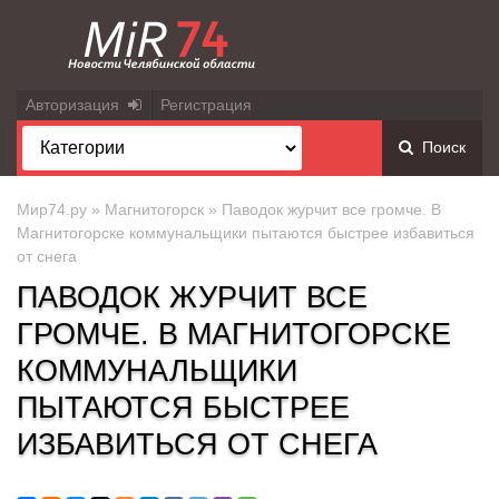
Авторизация
Регистрация
Поиск
Мир74.ру
»
Магнитогорск
» Паводок журчит все громче. В
Магнитогорске коммунальщики пытаются быстрее избавиться
от снега
ПАВОДОК ЖУРЧИТ ВСЕ
ГРОМЧЕ. В МАГНИТОГОРСКЕ
КОММУНАЛЬЩИКИ
ПЫТАЮТСЯ БЫСТРЕЕ
ИЗБАВИТЬСЯ ОТ СНЕГА