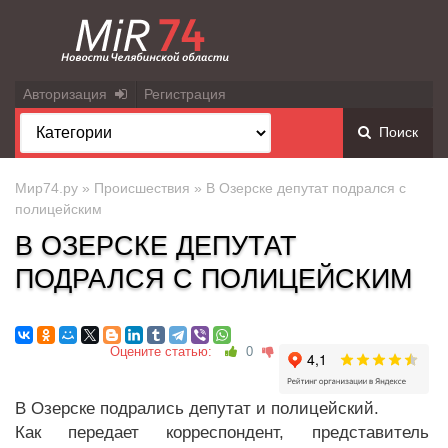
Авторизация
Регистрация
Поиск
Мир74.ру
»
Происшествия
» В Озерске депутат подрался с
полицейским
В ОЗЕРСКЕ ДЕПУТАТ
ПОДРАЛСЯ С ПОЛИЦЕЙСКИМ
Оцените статью:
0
В Озерске подрались депутат и полицейский.
Как передает корреспондент, представитель