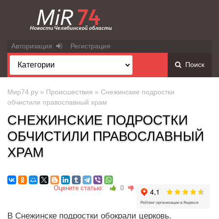
Авторизация
Регистрация
Поиск
Мир74.ру
»
Происшествия
» Снежинские подростки
обчистили православный храм
СНЕЖИНСКИЕ ПОДРОСТКИ
ОБЧИСТИЛИ ПРАВОСЛАВНЫЙ
ХРАМ
Оцените статью:
0
В Снежинске подростки обокрали церковь.