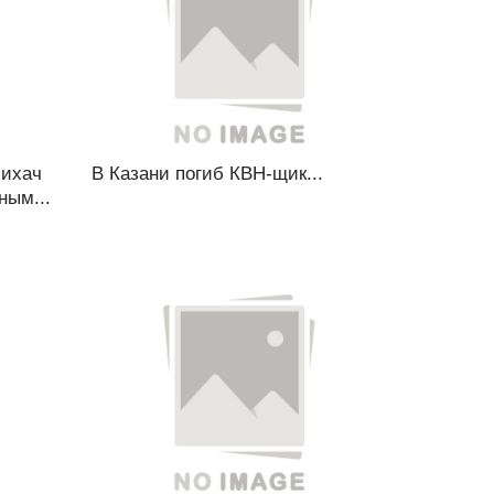
лихач
В Казани погиб КВН-щик...
ным...