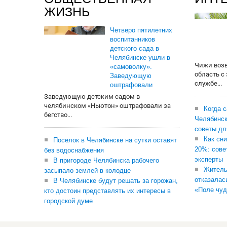
ЖИЗНЬ
Четверо пятилетних
воспитанников
детского сада в
Челябинске ушли в
Чижи воз
«самоволку».
область с
Заведующую
службе...
оштрафовали
Заведующую детским садом в
челябинском «Ньютон» оштрафовали за
Когда 
бегство...
Челябинск
советы дл
Как сни
Поселок в Челябинске на сутки оставят
20%: сове
без водоснабжения
эксперты
В пригороде Челябинска рабочего
Житель
засыпало землей в колодце
отказалас
В Челябинске будут решать за горожан,
«Поле чуд
кто достоин представлять их интересы в
городской думе