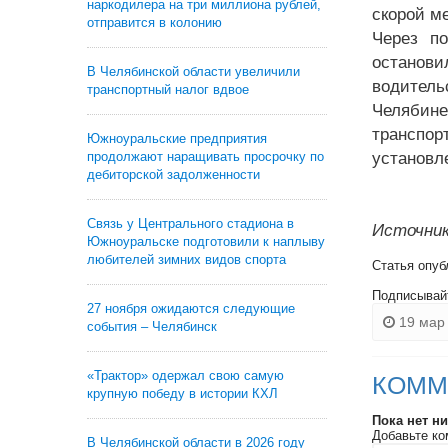
наркодилера на три миллиона рублей,
скорой м
отправится в колонию
Через п
останов
В Челябинской области увеличили
водитель
транспортный налог вдвое
Челябине
транспор
Южноуральские предприятия
продолжают наращивать просрочку по
установл
дебиторской задолженности
Связь у Центрального стадиона в
Источник
Южноуральске подготовили к наплыву
любителей зимних видов спорта
Статья опуб
Подписывай
27 ноября ожидаются следующие
19 мар 
события – Челябинск
«Трактор» одержал свою самую
КОММ
крупную победу в истории КХЛ
Пока нет н
Добавьте ко
В Челябинской области в 2026 году