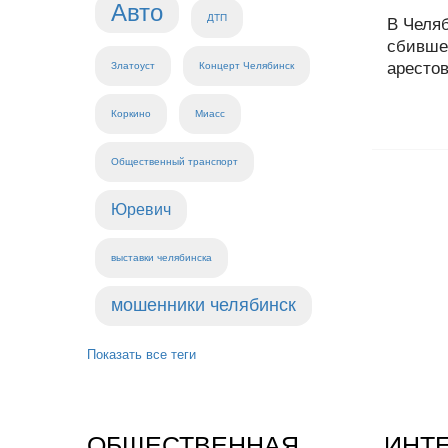
Авто
ДТП
В Челяб
сбивше
арестов
Златоуст
Концерт Челябинск
Коркино
Миасс
Общественный транспорт
Юревич
выставки челябинска
мошенники челябинск
Показать все теги
ОБЩЕСТВЕННАЯ
ИНТ