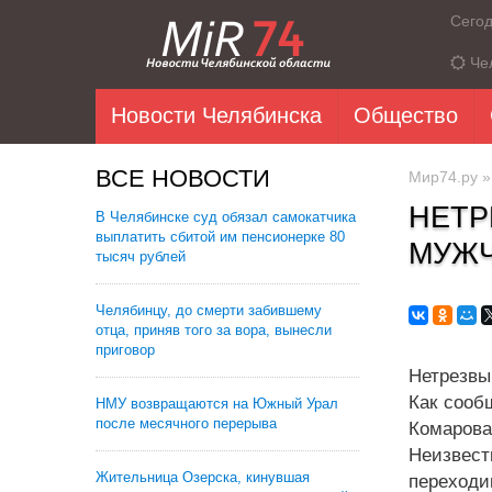
Сего
Че
Новости Челябинска
Общество
ВСЕ НОВОСТИ
Мир74.ру
НЕТР
В Челябинске суд обязал самокатчика
выплатить сбитой им пенсионерке 80
МУЖЧ
тысяч рублей
Челябинцу, до смерти забившему
отца, приняв того за вора, вынесли
приговор
Нетрезвы
Как сооб
НМУ возвращаются на Южный Урал
после месячного перерыва
Комарова
Неизвес
Жительница Озерска, кинувшая
переходи