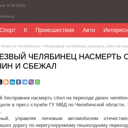
дня:
6.08.2026
лябинск
Спорт
It
Происшествия
Авто
Интерес
»
Новости Челябинска
» Нетрезвый челябинец насмерть сбил на пер
ЕЗВЫЙ ЧЕЛЯБИНЕЦ НАСМЕРТЬ С
ИН И СБЕЖАЛ
й бесправник насмерть сбил на переходе двоих челябин
щили в пресс-службе ГУ МВД по Челябинской области, т
.
тный, управляя легковым автомобилем отечестве
вших дорогу по нерегулируемому пешеходному переходу