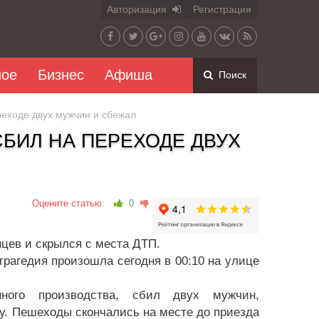
Авторизация
Регистрация
ное
Бизнес
Афиша
Поиск
еходе двух мужчин и сбежал
БИЛ НА ПЕРЕХОДЕ ДВУХ
Оцените статью:
0
цев и скрылся с места ДТП.
рагедия произошла сегодня в 00:10 на улице
нного производства, сбил двух мужчин,
. Пешеходы скончались на месте до приезда