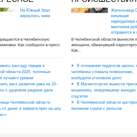
На Южный Урал
Жительница О
вернулись чижи
кинувшая
наркодилера 
миллиона руб
отправится в
вращаются в Челябинскую
В Челябинской области вынесли 
 зимовки. Как сообщили в пресс-
женщине, обманувшей наркоторго
Как...
сажать рассаду перцев в
В отношении педагогов школы, 
ой области-2025: полезные
челябинка сломала позвоночник,
я лучшего урожая
возбудили уголовное дело
зить риск развития рака на 10–
В Магнитогорске вынесли приго
ты о здоровом рационе дали
мошеннику, охмурявшему женщин 
соцсетях
ница Челябинской области
В Челябинской области цистерн
ь от денег и забрала приз на шоу
бензином сошли с рельсов
ес»