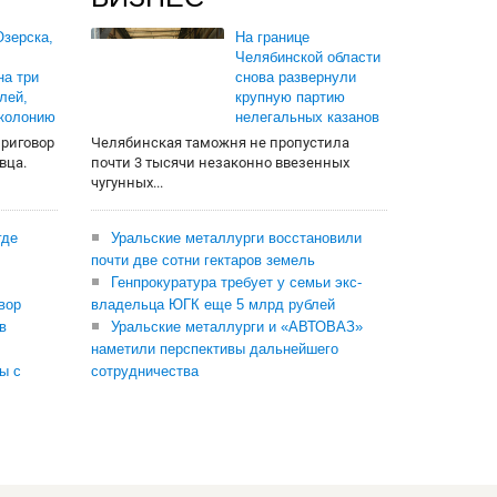
зерска,
На границе
Челябинской области
на три
снова развернули
лей,
крупную партию
 колонию
нелегальных казанов
приговор
Челябинская таможня не пропустила
вца.
почти 3 тысячи незаконно ввезенных
чугунных...
где
Уральские металлурги восстановили
почти две сотни гектаров земель
Генпрокуратура требует у семьи экс-
вор
владельца ЮГК еще 5 млрд рублей
в
Уральские металлурги и «АВТОВАЗ»
наметили перспективы дальнейшего
ы с
сотрудничества