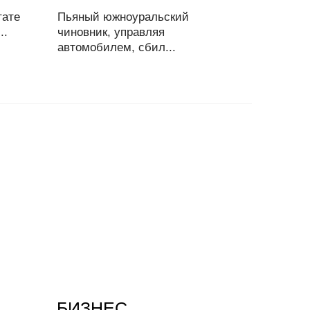
тате
Пьяный южноуральский
..
чиновник, управляя
автомобилем, сбил...
БИЗНЕС