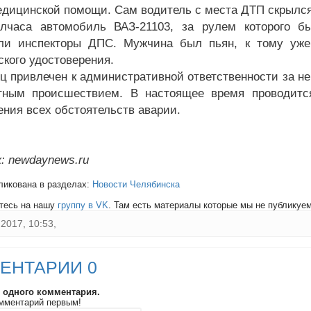
едицинской помощи. Сам водитель с места ДТП скрылся
олчаса автомобиль ВАЗ-21103, за рулем которого 
или инспекторы ДПС. Мужчина был пьян, к тому уж
ского удостоверения.
ц привлечен к административной ответственности за не
тным происшествием. В настоящее время проводитс
ения всех обстоятельств аварии.
: newdaynews.ru
ликована в разделах:
Новости Челябинска
тесь на нашу
группу в VK
. Там есть материалы которые мы не публикуем 
2017, 10:53,
ЕНТАРИИ 0
и одного комментария.
мментарий первым!