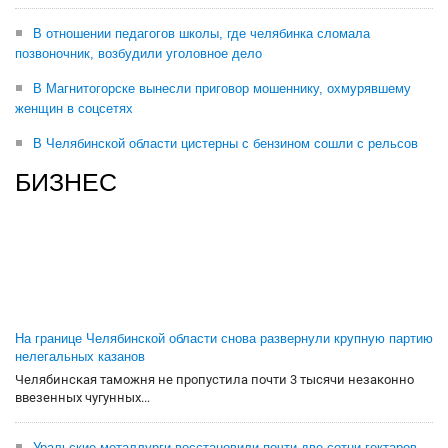
В отношении педагогов школы, где челябинка сломала
позвоночник, возбудили уголовное дело
В Магнитогорске вынесли приговор мошеннику, охмурявшему
женщин в соцсетях
В Челябинской области цистерны с бензином сошли с рельсов
БИЗНЕС
На границе Челябинской области снова развернули крупную партию
нелегальных казанов
Челябинская таможня не пропустила почти 3 тысячи незаконно
ввезенных чугунных...
Уральские металлурги восстановили почти две сотни гектаров