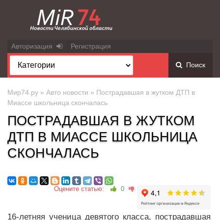
Авторизация
Регистрация
Поиск
Мир74.ру
»
Авто новости
» Пострадавшая в жутком ДТП в
Миассе школьница скончалась
ПОСТРАДАВШАЯ В ЖУТКОМ
ДТП В МИАССЕ ШКОЛЬНИЦА
СКОНЧАЛАСЬ
Оцените статью:
0
16-летняя ученица девятого класса, пострадавшая