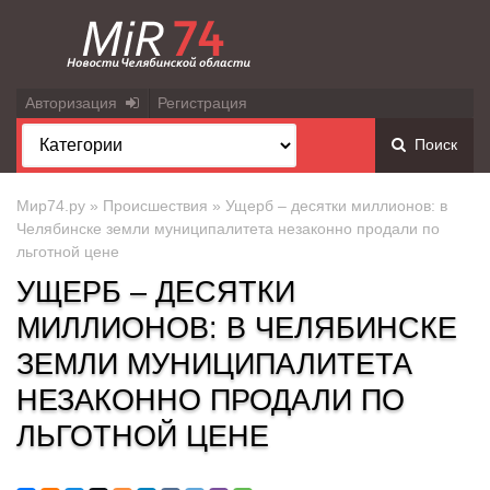
Авторизация
Регистрация
Поиск
Мир74.ру
»
Происшествия
» Ущерб – десятки миллионов: в
Челябинске земли муниципалитета незаконно продали по
льготной цене
УЩЕРБ – ДЕСЯТКИ
МИЛЛИОНОВ: В ЧЕЛЯБИНСКЕ
ЗЕМЛИ МУНИЦИПАЛИТЕТА
НЕЗАКОННО ПРОДАЛИ ПО
ЛЬГОТНОЙ ЦЕНЕ