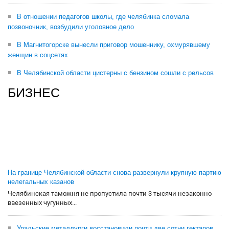
В отношении педагогов школы, где челябинка сломала
позвоночник, возбудили уголовное дело
В Магнитогорске вынесли приговор мошеннику, охмурявшему
женщин в соцсетях
В Челябинской области цистерны с бензином сошли с рельсов
БИЗНЕС
На границе Челябинской области снова развернули крупную партию
нелегальных казанов
Челябинская таможня не пропустила почти 3 тысячи незаконно
ввезенных чугунных...
Уральские металлурги восстановили почти две сотни гектаров