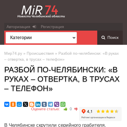
Авторизация
Регистрация
Поиск
Мир74.ру
»
Происшествия
» Разбой по-челябински: «В руках
– отвертка, в трусах – телефон»
РАЗБОЙ ПО-ЧЕЛЯБИНСКИ: «В
РУКАХ – ОТВЕРТКА, В ТРУСАХ
– ТЕЛЕФОН»
Оцените статью:
0
В Челябинске скрутили серийного грабителя.