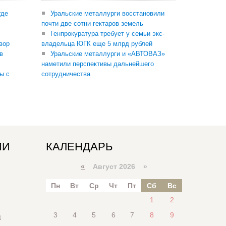
где
Уральские металлурги восстановили
почти две сотни гектаров земель
Генпрокуратура требует у семьи экс-
вор
владельца ЮГК еще 5 млрд рублей
в
Уральские металлурги и «АВТОВАЗ»
наметили перспективы дальнейшего
ы с
сотрудничества
ИИ
КАЛЕНДАРЬ
«
Август 2026 »
Пн
Вт
Ср
Чт
Пт
Сб
Вс
1
2
3
4
5
6
7
8
9
я