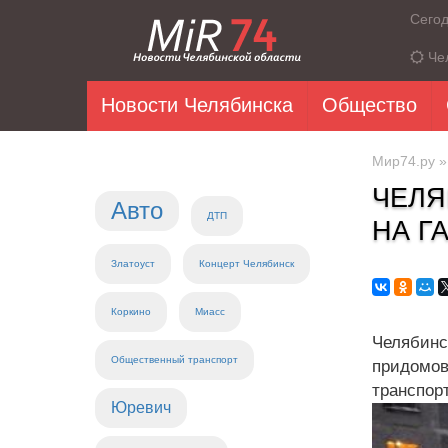
Сего
Че
Новости Челябинска
Общество
Мир74.ру
ЧЕЛЯ
Авто
ДТП
НА Г
Златоуст
Концерт Челябинск
Коркино
Миасс
Челябинс
Общественный транспорт
придомо
транспор
Юревич