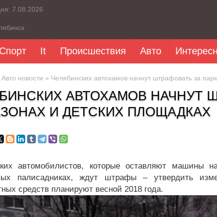
дня:
7.08.2026
лябинск
Спорт
It
Происшествия
Авто
Интерес
»
Авто новости
» Челябинских автохамов начнут штрафовать за парк
БИНСКИХ АВТОХАМОВ НАЧНУТ Ш
АЗОНАХ И ДЕТСКИХ ПЛОЩАДКАХ
ких автомобилистов, которые оставляют машины на 
вых палисадниках, ждут штрафы – утвердить изме
тных средств планируют весной 2018 года.