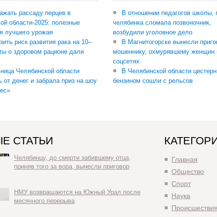
сажать рассаду перцев в
В отношении педагогов школы, 
ой области-2025: полезные
челябинка сломала позвоночник,
я лучшего урожая
возбудили уголовное дело
зить риск развития рака на 10–
В Магнитогорске вынесли приго
ты о здоровом рационе дали
мошеннику, охмурявшему женщин 
соцсетях
ница Челябинской области
В Челябинской области цистерн
ь от денег и забрала приз на шоу
бензином сошли с рельсов
ес»
Е СТАТЬИ
КАТЕГОР
Челябинцу, до смерти забившему отца,
Главная
приняв того за вора, вынесли приговор
Общество
Спорт
НМУ возвращаются на Южный Урал после
Наука
месячного перерыва
Происшестви