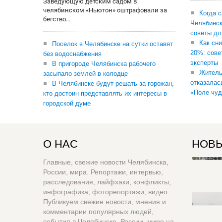
Заведующую детским садом в
челябинском «Ньютон» оштрафовали за
Когда 
бегство...
Челябинск
советы дл
Как сни
Поселок в Челябинске на сутки оставят
20%: сове
без водоснабжения
эксперты
В пригороде Челябинска рабочего
Житель
засыпало землей в колодце
отказалас
В Челябинске будут решать за горожан,
«Поле чуд
кто достоин представлять их интересы в
городской думе
О НАС
НОВЫ
Главные, свежие новости Челябинска,
России, мира. Репортажи, интервью,
расследования, лайфхаки, конфликты,
инфографика, фоторепортажи, видео.
Публикуем свежие новости, мнения и
комментарии популярных людей,
события в Челябинске, России, мире на