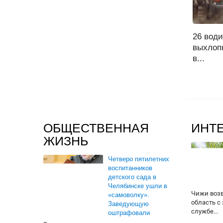
26 вод
выхлоп
в...
ОБЩЕСТВЕННАЯ
ИНТ
ЖИЗНЬ
Четверо пятилетних
воспитанников
детского сада в
Челябинске ушли в
Чижи воз
«самоволку».
область с
Заведующую
службе...
оштрафовали