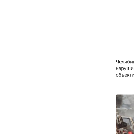
Челяби
нарушит
объекти