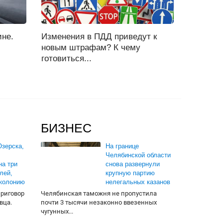
ине.
Изменения в ПДД приведут к
новым штрафам? К чему
готовиться...
БИЗНЕС
зерска,
На границе
Челябинской области
на три
снова развернули
лей,
крупную партию
 колонию
нелегальных казанов
приговор
Челябинская таможня не пропустила
вца.
почти 3 тысячи незаконно ввезенных
чугунных...