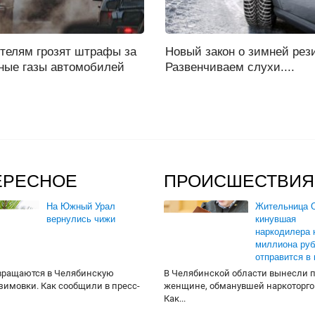
ителям грозят штрафы за
Новый закон о зимней рез
ные газы автомобилей
Развенчиваем слухи....
ЕРЕСНОЕ
ПРОИСШЕСТВИЯ
На Южный Урал
Жительница О
вернулись чижи
кинувшая
наркодилера 
миллиона руб
отправится в
вращаются в Челябинскую
В Челябинской области вынесли 
 зимовки. Как сообщили в пресс-
женщине, обманувшей наркоторго
Как...