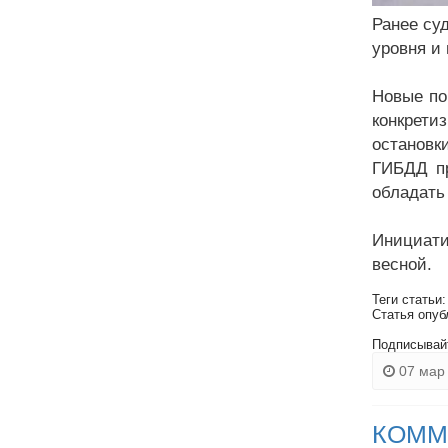
Ранее су
уровня и
Новые по
конкрет
остановк
ГИБДД пр
обладать
Инициат
весной.
Теги статьи
Статья опуб
Подписывай
07 мар 
КОММ