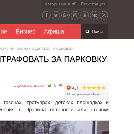
Авторизация
Регистрация
ное
Бизнес
Афиша
Поиск
овку на газонах и детских площадках
ТРАФОВАТЬ ЗА ПАРКОВКУ
Оцените статью:
0
газонах, тротуарах, детских площадках и
нения в Правила остановки или стоянки