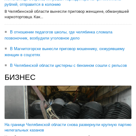
рублей, отправится в колонию
В Челябинской области вынесли приговор женщине, обманувшей
наркоторговца. Как...
В отношении педагогов школы, где челябинка сломала
позвоночник, возбудили уголовное дело
В Магнитогорске вынесли приговор мошеннику, охмурявшему
женщин в соцсетях
В Челябинской области цистерны с бензином сошли с рельсов
БИЗНЕС
На границе Челябинской области снова развернули крупную партию
нелегальных казанов