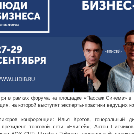
бря в рамках форума на площадке «Пассаж Синема» в 
ция, на которой выступят эксперты-практики ведущих к
икеров конференции: Илья Кретов, генеральный ди
 президент торговой сети «Елисей»; Антон Писчиков
пов BOY CUT; Штефан Тойхерт, генеральный директо