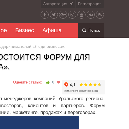
Авторизация
Регистрация
ное
Бизнес
Афиша
Поиск
редпринимателей «Люди Бизнеса».
СОСТОИТСЯ ФОРУМ ДЛЯ
А».
Оцените статью:
0
п-менеджеров компаний Уральского региона.
нвесторов, клиентов и партнеров. Форум
нии, маркетинге, продажах и переговорах.