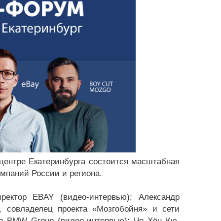
центре Екатеринбурга состоится масштабная
омпаний России и региона.
ректор EBAY (видео-интервью); Александр
, совладелец проекта «Мозгобойня» и сети
р BMW Group (видео-интервью); Чо Хён Кю,