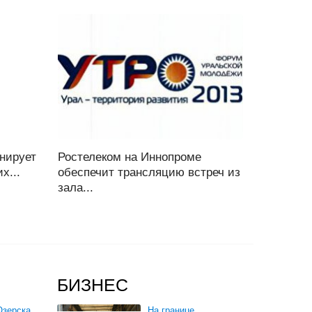
нирует
Ростелеком на Иннопроме
х...
обеспечит трансляцию встреч из
зала...
БИЗНЕС
зерска,
На границе