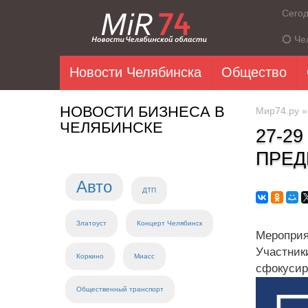
Сего
Че
Новости Челябинска
Общество
НОВОСТИ БИЗНЕСА В
Мир74.ру
ЧЕЛЯБИНСКЕ
27-2
ПРЕД
Авто
ДТП
Златоуст
Концерт Челябинск
Мероприя
Участни
Коркино
Миасс
сфокусир
Общественный транспорт