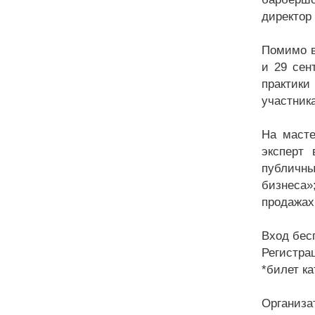
директор
Помимо в
и 29 сен
практики
участник
На масте
эксперт
публичны
бизнеса
продажах
Вход бес
Регистра
*билет к
Организа