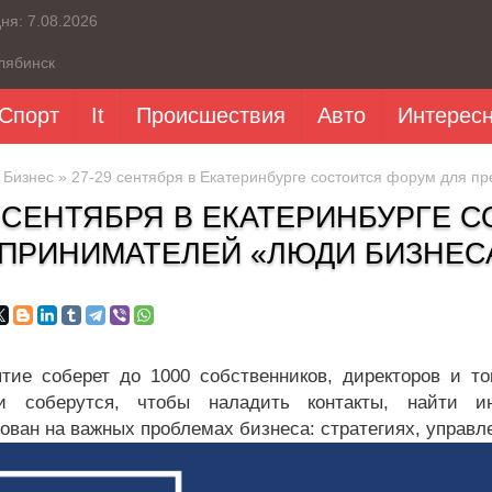
дня:
7.08.2026
лябинск
Спорт
It
Происшествия
Авто
Интерес
»
Бизнес
» 27-29 сентября в Екатеринбурге состоится форум для п
9 СЕНТЯБРЯ В ЕКАТЕРИНБУРГЕ 
ПРИНИМАТЕЛЕЙ «ЛЮДИ БИЗНЕС
тие соберет до 1000 собственников, директоров и то
ки соберутся, чтобы наладить контакты, найти и
ован на важных проблемах бизнеса: стратегиях, управле