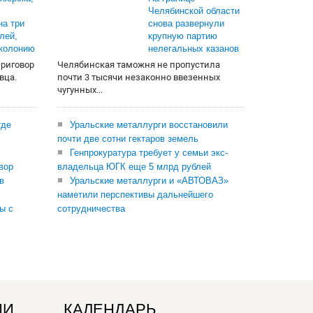
Челябинской области
на три
снова развернули
лей,
крупную партию
 колонию
нелегальных казанов
приговор
Челябинская таможня не пропустила
вца.
почти 3 тысячи незаконно ввезенных
чугунных...
где
Уральские металлурги восстановили
почти две сотни гектаров земель
Генпрокуратура требует у семьи экс-
вор
владельца ЮГК еще 5 млрд рублей
в
Уральские металлурги и «АВТОВАЗ»
наметили перспективы дальнейшего
ы с
сотрудничества
ИИ
КАЛЕНДАРЬ