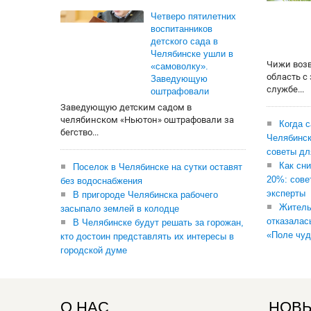
Четверо пятилетних
воспитанников
детского сада в
Челябинске ушли в
Чижи воз
«самоволку».
область с
Заведующую
службе...
оштрафовали
Заведующую детским садом в
челябинском «Ньютон» оштрафовали за
Когда 
бегство...
Челябинск
советы дл
Как сни
Поселок в Челябинске на сутки оставят
20%: сове
без водоснабжения
эксперты
В пригороде Челябинска рабочего
Житель
засыпало землей в колодце
отказалас
В Челябинске будут решать за горожан,
«Поле чуд
кто достоин представлять их интересы в
городской думе
О НАС
НОВЫ