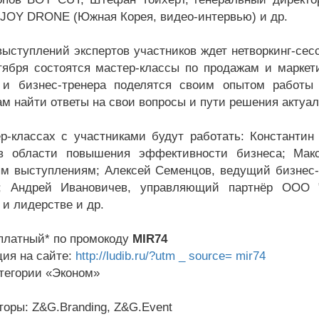
 JOY DRONE (Южная Корея, видео-интервью) и др.
ыступлений экспертов участников ждет нетворкинг-сес
тября состоятся мастер-классы по продажам и маркети
 и бизнес-тренера поделятся своим опытом работы
ам найти ответы на свои вопросы и пути решения актуа
р-классах с участниками будут работать: Константи
 в области повышения эффективности бизнеса; Мак
м выступлениям; Алексей Семенцов, ведущий бизнес-
»; Андрей Ивановичев, управляющий партнёр ООО "
 и лидерстве и др.
платный* по промокоду
MIR74
ция на сайте:
http://ludib.ru/?utm _ source= mir74
атегории «Эконом»
торы: Z&G.Branding, Z&G.Event