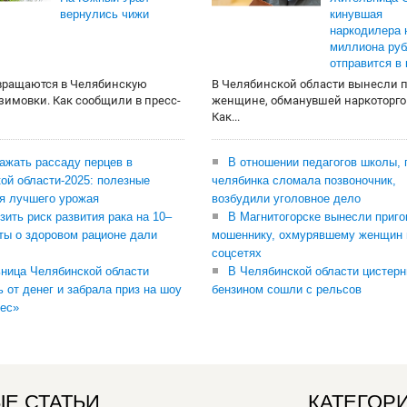
вернулись чижи
кинувшая
наркодилера 
миллиона руб
отправится в
вращаются в Челябинскую
В Челябинской области вынесли 
 зимовки. Как сообщили в пресс-
женщине, обманувшей наркоторго
Как...
сажать рассаду перцев в
В отношении педагогов школы, 
ой области-2025: полезные
челябинка сломала позвоночник,
я лучшего урожая
возбудили уголовное дело
зить риск развития рака на 10–
В Магнитогорске вынесли приго
ты о здоровом рационе дали
мошеннику, охмурявшему женщин 
соцсетях
ница Челябинской области
В Челябинской области цистерн
ь от денег и забрала приз на шоу
бензином сошли с рельсов
ес»
Е СТАТЬИ
КАТЕГОР