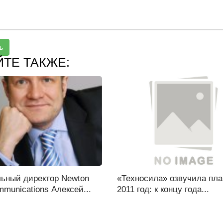
ь
ЙТЕ ТАКЖЕ:
льный директор Newton
«Техносила» озвучила пла
unications Алексей...
2011 год: к концу года...