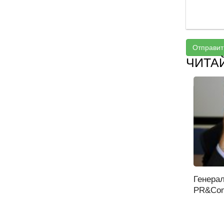
Отправит
ЧИТА
Генера
PR&Comm