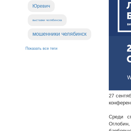
Юревич
выставки челябинска
мошенники челябинск
Показать все теги
27 сентя
конферен
Среди сп
Оглобин,
барбершо