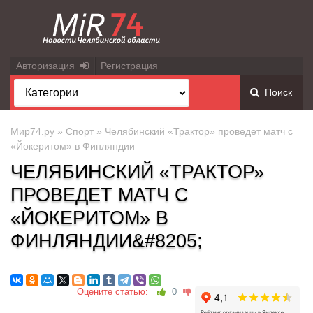
Авторизация
Регистрация
Поиск
Мир74.ру
»
Спорт
» Челябинский «Трактор» проведет матч с
«Йокеритом» в Финляндии‍
ЧЕЛЯБИНСКИЙ «ТРАКТОР»
ПРОВЕДЕТ МАТЧ С
«ЙОКЕРИТОМ» В
ФИНЛЯНДИИ&#8205;
Оцените статью:
0