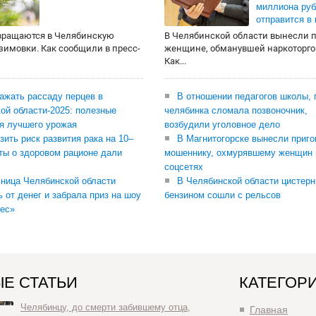
миллиона руб
отправится в
вращаются в Челябинскую
В Челябинской области вынесли 
 зимовки. Как сообщили в пресс-
женщине, обманувшей наркоторго
Как...
сажать рассаду перцев в
В отношении педагогов школы, 
ой области-2025: полезные
челябинка сломала позвоночник,
я лучшего урожая
возбудили уголовное дело
зить риск развития рака на 10–
В Магнитогорске вынесли приго
ты о здоровом рационе дали
мошеннику, охмурявшему женщин 
соцсетях
ница Челябинской области
В Челябинской области цистерн
ь от денег и забрала приз на шоу
бензином сошли с рельсов
ес»
Е СТАТЬИ
КАТЕГОР
Челябинцу, до смерти забившему отца,
Главная