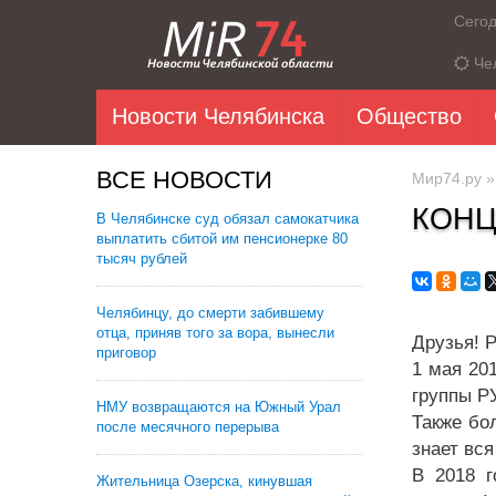
Сего
Че
Новости Челябинска
Общество
ВСЕ НОВОСТИ
Мир74.ру
КОНЦ
В Челябинске суд обязал самокатчика
выплатить сбитой им пенсионерке 80
тысяч рублей
Челябинцу, до смерти забившему
отца, приняв того за вора, вынесли
Друзья! 
приговор
1 мая 20
группы Р
НМУ возвращаются на Южный Урал
Также бо
после месячного перерыва
знает вся
В 2018 г
Жительница Озерска, кинувшая