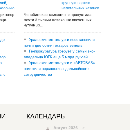
лей,
крупную партию
 колонию
нелегальных казанов
приговор
Челябинская таможня не пропустила
вца.
почти 3 тысячи незаконно ввезенных
чугунных...
где
Уральские металлурги восстановили
почти две сотни гектаров земель
Генпрокуратура требует у семьи экс-
вор
владельца ЮГК еще 5 млрд рублей
в
Уральские металлурги и «АВТОВАЗ»
наметили перспективы дальнейшего
ы с
сотрудничества
ИИ
КАЛЕНДАРЬ
«
Август 2026 »