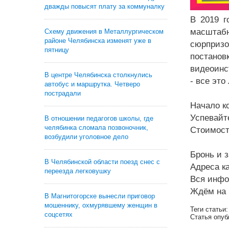
дважды повысят плату за коммуналку
В 2019 г
масштабн
Схему движения в Металлургическом
районе Челябинска изменят уже в
сюрпризо
пятницу
постанов
видеоинс
В центре Челябинска столкнулись
- все это
автобус и маршрутка. Четверо
пострадали
Начало ко
Успевайт
В отношении педагогов школы, где
челябинка сломала позвоночник,
Стоимость
возбудили уголовное дело
Бронь и з
В Челябинской области поезд снес с
Адреса кас
переезда легковушку
Вся инфо
Ждём на 
В Магнитогорске вынесли приговор
мошеннику, охмурявшему женщин в
Теги статьи
соцсетях
Статья опуб