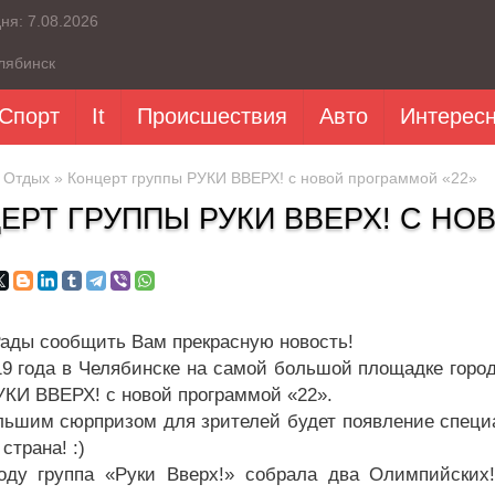
дня:
7.08.2026
лябинск
Спорт
It
Происшествия
Авто
Интерес
»
Отдых
» Концерт группы РУКИ ВВЕРХ! с новой программой «22»
ЕРТ ГРУППЫ РУКИ ВВЕРХ! С НО
Рады сообщить Вам прекрасную новость!
19 года в Челябинске на самой большой площадке город
УКИ ВВЕРХ! с новой программой «22».
льшим сюрпризом для зрителей будет появление специа
 страна! :)
оду группа «Руки Вверх!» собрала два Олимпийских