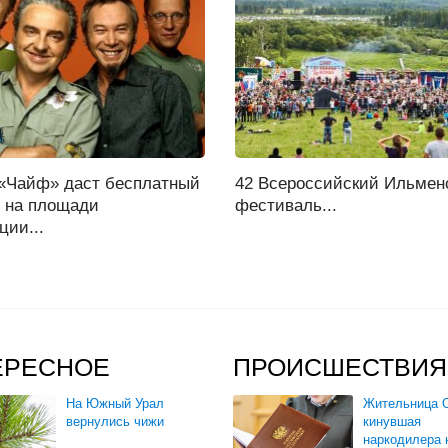
 «Чайф» даст бесплатный
42 Всероссийский Ильмен
т на площади
фестиваль...
ции...
ЕРЕСНОЕ
ПРОИСШЕСТВИЯ
На Южный Урал
Жительница О
вернулись чижи
кинувшая
наркодилера 