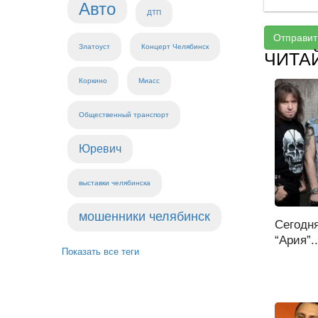
Авто
ДТП
Отправит
Златоуст
Концерт Челябинск
ЧИТА
Коркино
Миасс
Общественный транспорт
Юревич
выставки челябинска
мошенники челябинск
Сегодня
“Ария”..
Показать все теги