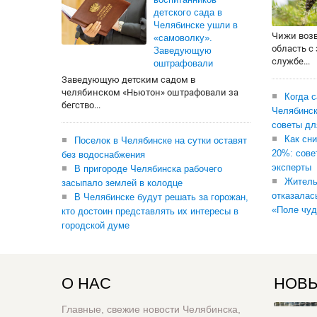
детского сада в
Челябинске ушли в
Чижи воз
«самоволку».
область с
Заведующую
службе...
оштрафовали
Заведующую детским садом в
челябинском «Ньютон» оштрафовали за
Когда 
бегство...
Челябинск
советы дл
Как сни
Поселок в Челябинске на сутки оставят
20%: сове
без водоснабжения
эксперты
В пригороде Челябинска рабочего
Житель
засыпало землей в колодце
отказалас
В Челябинске будут решать за горожан,
«Поле чуд
кто достоин представлять их интересы в
городской думе
О НАС
НОВЫ
Главные, свежие новости Челябинска,