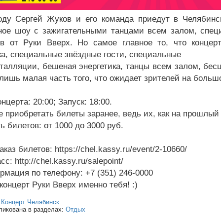
оду Сергей Жуков и его команда приедут в Челябинс
ое шоу с зажигательными танцами всем залом, спец
в от Руки Вверх. Но самое главное то, что концерт
ка, специальные звёздные гости, специальные
талляции, бешеная энергетика, танцы всем залом, бес
 лишь малая часть того, что ожидает зрителей на большо
нцерта: 20:00; Запуск: 18:00.
е приобретать билеты заранее, ведь их, как на прошлый
 билетов: от 1000 до 3000 руб.
аказ билетов: https://chel.kassy.ru/event/2-10660/
с: http://chel.kassy.ru/salepoint/
рмация по телефону: +7 (351) 246-0000
концерт Руки Вверх именно тебя! :)
:
Концерт Челябинск
ликована в разделах:
Отдых