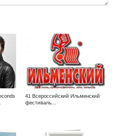
econds
41 Всероссийский Ильменский
.
фестиваль...