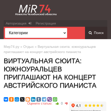
Авторизация
Регистрация
Поиск
Мир74.ру
»
Отдых
» Виртуальная сюита: южноуральцев
приглашают на концерт австрийского пианиста
ВИРТУАЛЬНАЯ СЮИТА:
ЮЖНОУРАЛЬЦЕВ
ПРИГЛАШАЮТ НА КОНЦЕРТ
АВСТРИЙСКОГО ПИАНИСТА
Оцените статью:
0