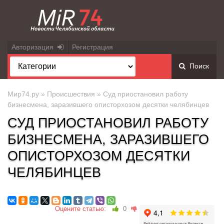
Авторизация
Регистрация
Поиск
Мир74.ру
»
Происшествия
» Суд приостановил работу
бизнесмена, заразившего описторхозом десятки челябинцев
СУД ПРИОСТАНОВИЛ РАБОТУ
БИЗНЕСМЕНА, ЗАРАЗИВШЕГО
ОПИСТОРХОЗОМ ДЕСЯТКИ
ЧЕЛЯБИНЦЕВ
Оцените статью:
0