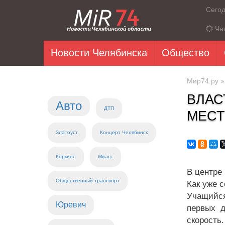
Сего
Че
Новости Челябинска
Общество
Мир74.ру
ВЛАС
Авто
ДТП
МЕСТ
Златоуст
Концерт Челябинск
Коркино
Миасс
В центре 
Общественный транспорт
Как уже 
Учащийся
Юревич
первых д
скорость.