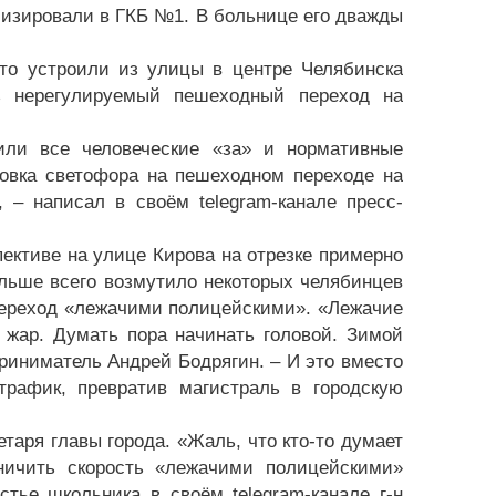
ализировали в ГКБ №1. В больнице его дважды
что устроили из улицы в центре Челябинска
ь нерегулируемый пешеходный переход на
или все человеческие «за» и нормативные
овка светофора на пешеходном переходе на
 – написал в своём telegram-канале пресс-
ективе на улице Кирова на отрезке примерно
ольше всего возмутило некоторых челябинцев
 переход «лежачими полицейскими». «Лежачие
 жар. Думать пора начинать головой. Зимой
приниматель Андрей Бодрягин. – И это вместо
трафик, превратив магистраль в городскую
таря главы города. «Жаль, что кто-то думает
ничить скорость «лежачими полицейскими»
тье школьника в своём telegram-канале г-н