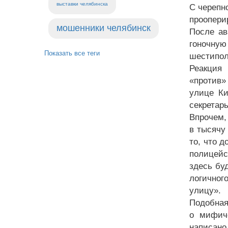
выставки челябинска
С черепн
проопери
мошенники челябинск
После ав
гоночну
Показать все теги
шестипол
Реакция 
«против»
улице Ки
секретар
Впрочем,
в тысячу
то, что 
полицейс
здесь бу
логичног
улицу».
Подобная
о мифиче
написано