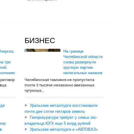
БИЗНЕС
зерска,
На границе
Челябинской области
на три
снова развернули
лей,
крупную партию
 колонию
нелегальных казанов
приговор
Челябинская таможня не пропустила
вца.
почти 3 тысячи незаконно ввезенных
чугунных...
где
Уральские металлурги восстановили
почти две сотни гектаров земель
Генпрокуратура требует у семьи экс-
вор
владельца ЮГК еще 5 млрд рублей
в
Уральские металлурги и «АВТОВАЗ»