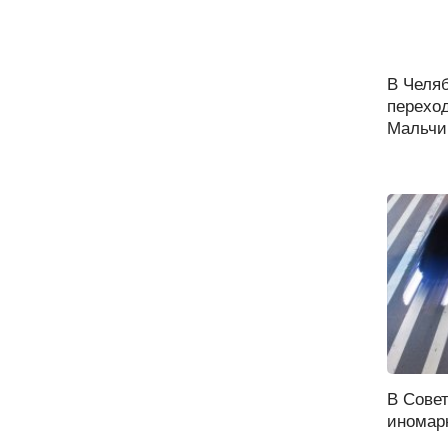
В Челя
переход
Мальчик
В Сове
иномарк