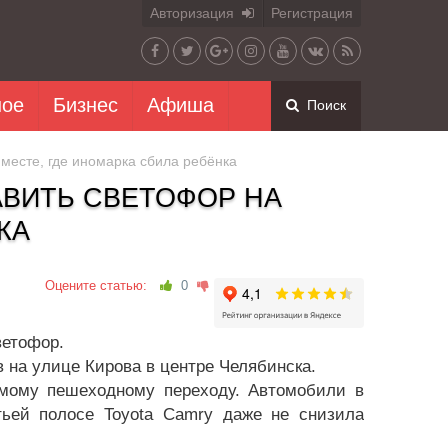
Авторизация
Регистрация
ное
Бизнес
Афиша
Поиск
месте, где иномарка сбила ребёнка
АВИТЬ СВЕТОФОР НА
КА
Оцените статью:
0
ветофор.
в на улице Кирова в центре Челябинска.
мому пешеходному переходу. Автомобили в
тьей полосе Toyota Camry даже не снизила