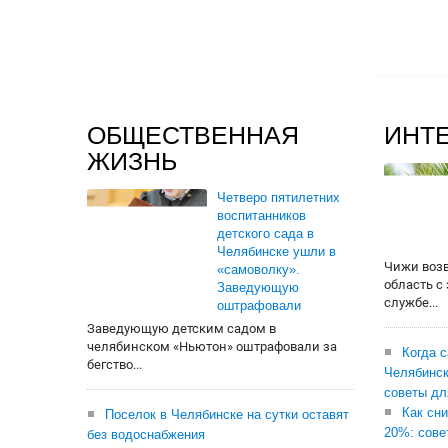
ОБЩЕСТВЕННАЯ
ИНТ
ЖИЗНЬ
Четверо пятилетних
воспитанников
детского сада в
Челябинске ушли в
Чижи воз
«самоволку».
область с
Заведующую
службе...
оштрафовали
Заведующую детским садом в
челябинском «Ньютон» оштрафовали за
Когда 
бегство...
Челябинск
советы дл
Как сни
Поселок в Челябинске на сутки оставят
20%: сове
без водоснабжения