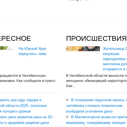
ЕРЕСНОЕ
ПРОИСШЕСТВИЯ
На Южный Урал
Жительница О
вернулись чижи
кинувшая
наркодилера 
миллиона руб
отправится в
вращаются в Челябинскую
В Челябинской области вынесли 
 зимовки. Как сообщили в пресс-
женщине, обманувшей наркоторго
Как...
сажать рассаду перцев в
В отношении педагогов школы, 
ой области-2025: полезные
челябинка сломала позвоночник,
я лучшего урожая
возбудили уголовное дело
зить риск развития рака на 10–
В Магнитогорске вынесли приго
ты о здоровом рационе дали
мошеннику, охмурявшему женщин 