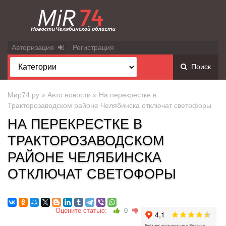
Авторизация
Регистрация
Поиск
Мир74.ру
»
Авто новости
» На перекрестке в
Тракторозаводском районе Челябинска отключат светофоры
НА ПЕРЕКРЕСТКЕ В
ТРАКТОРОЗАВОДСКОМ
РАЙОНЕ ЧЕЛЯБИНСКА
ОТКЛЮЧАТ СВЕТОФОРЫ
Оцените статью:
0