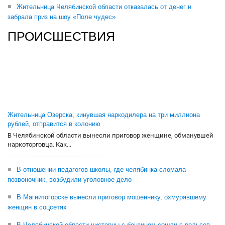
Жительница Челябинской области отказалась от денег и
забрала приз на шоу «Поле чудес»
ПРОИСШЕСТВИЯ
Жительница Озерска, кинувшая наркодилера на три миллиона
рублей, отправится в колонию
В Челябинской области вынесли приговор женщине, обманувшей
наркоторговца. Как...
В отношении педагогов школы, где челябинка сломала
позвоночник, возбудили уголовное дело
В Магнитогорске вынесли приговор мошеннику, охмурявшему
женщин в соцсетях
В Челябинской области цистерны с бензином сошли с рельсов