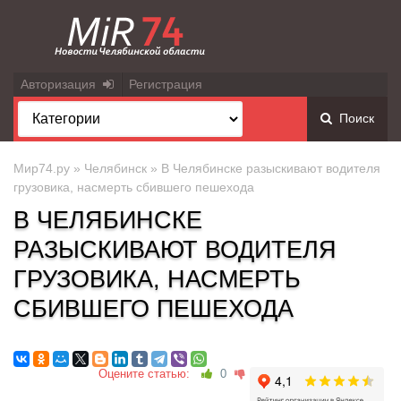
Авторизация
Регистрация
Поиск
Мир74.ру
»
Челябинск
» В Челябинске разыскивают водителя
грузовика, насмерть сбившего пешехода
В ЧЕЛЯБИНСКЕ
РАЗЫСКИВАЮТ ВОДИТЕЛЯ
ГРУЗОВИКА, НАСМЕРТЬ
СБИВШЕГО ПЕШЕХОДА
Оцените статью:
0