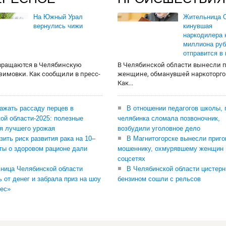
На Южный Урал
Жительница О
вернулись чижи
кинувшая
наркодилера 
миллиона руб
отправится в
вращаются в Челябинскую
В Челябинской области вынесли 
 зимовки. Как сообщили в пресс-
женщине, обманувшей наркоторго
Как...
сажать рассаду перцев в
В отношении педагогов школы, 
ой области-2025: полезные
челябинка сломала позвоночник,
я лучшего урожая
возбудили уголовное дело
зить риск развития рака на 10–
В Магнитогорске вынесли приго
ты о здоровом рационе дали
мошеннику, охмурявшему женщин 
соцсетях
ница Челябинской области
В Челябинской области цистерн
ь от денег и забрала приз на шоу
бензином сошли с рельсов
ес»