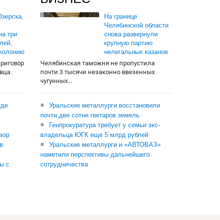
зерска,
На границе
Челябинской области
на три
снова развернули
лей,
крупную партию
 колонию
нелегальных казанов
приговор
Челябинская таможня не пропустила
вца.
почти 3 тысячи незаконно ввезенных
чугунных...
где
Уральские металлурги восстановили
почти две сотни гектаров земель
Генпрокуратура требует у семьи экс-
вор
владельца ЮГК еще 5 млрд рублей
в
Уральские металлурги и «АВТОВАЗ»
наметили перспективы дальнейшего
ы с
сотрудничества