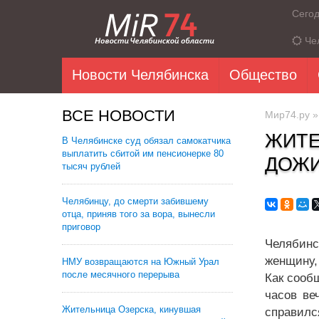
Сего
Че
Новости Челябинска
Общество
ВСЕ НОВОСТИ
Мир74.ру
ЖИТЕ
В Челябинске суд обязал самокатчика
выплатить сбитой им пенсионерке 80
ДОЖИ
тысяч рублей
Челябинцу, до смерти забившему
отца, приняв того за вора, вынесли
приговор
Челябинс
женщину,
НМУ возвращаются на Южный Урал
после месячного перерыва
Как сооб
часов ве
Жительница Озерска, кинувшая
справилс