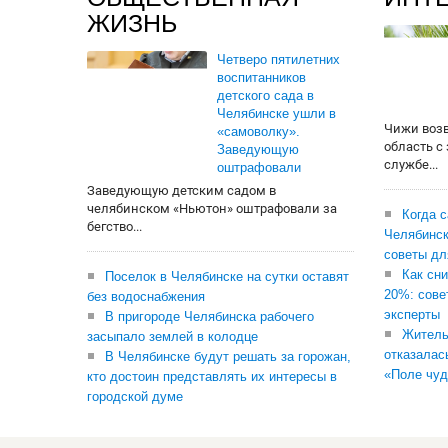
ЖИЗНЬ
Четверо пятилетних
воспитанников
детского сада в
Челябинске ушли в
Чижи воз
«самоволку».
область с
Заведующую
службе...
оштрафовали
Заведующую детским садом в
челябинском «Ньютон» оштрафовали за
Когда 
бегство...
Челябинск
советы дл
Как сни
Поселок в Челябинске на сутки оставят
20%: сове
без водоснабжения
эксперты
В пригороде Челябинска рабочего
Житель
засыпало землей в колодце
отказалас
В Челябинске будут решать за горожан,
«Поле чуд
кто достоин представлять их интересы в
городской думе