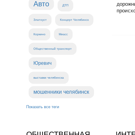
Авто
дорожн
ДТП
происхо
Златоуст
Концерт Челябинск
Коркино
Миасс
Общественный транспорт
Юревич
выставки челябинска
мошенники челябинск
Показать все теги
ОБЩЕСТВЕННАЯ
ИНТ