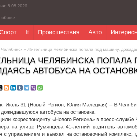
дня:
8.08.2026
лябинск
Спорт
It
Происшествия
Авто
Интерес
»
Челябинск
» Жительница Челябинска попала под машину, дожидая
ЛЬНИЦА ЧЕЛЯБИНСКА ПОПАЛА 
ДАЯСЬ АВТОБУСА НА ОСТАНОВ
к, Июль 31 (Новый Регион, Юлия Малецкая) – В Челяби
 дожидавшуюся автобуса на остановке.
щили корреспонденту «Нового Региона» в пресс-службе 
чера на улице Румянцева 41-летний водитель автомо
я с управлением и выехал на остановочный комплекс, г