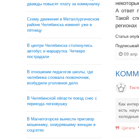
некоторы
дважды повысят плату за коммуналку
А ответ 
Такой сп
Схему движения в Металлургическом
районе Челябинска изменят уже в
регионах
пятницу
Статья опуб
В центре Челябинска столкнулись
Подписывай
автобус и маршрутка. Четверо
09 апр 
пострадали
КОММ
В отношении педагогов школы, где
челябинка сломала позвоночник,
возбудили уголовное дело
Гост
В Челябинской области поезд снес с
переезда легковушку
Как интер
есть нау
холодные
В Магнитогорске вынесли приговор
мошеннику, охмурявшему женщин в
Цитата
соцсетях