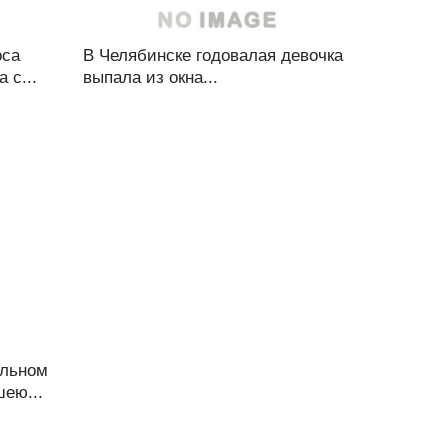
оса
В Челябинске годовалая девочка
 с...
выпала из окна...
ельном
шею...