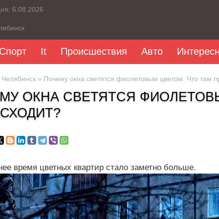
дня:
6.08.2026
лябинск
Спорт
It
Происшествия
Авто
Интерес
»
Челябинск
» Почему окна светятся фиолетовым цветом. Что там п
МУ ОКНА СВЕТЯТСЯ ФИОЛЕТОВЫ
СХОДИТ?
нее время цветных квартир стало заметно больше.