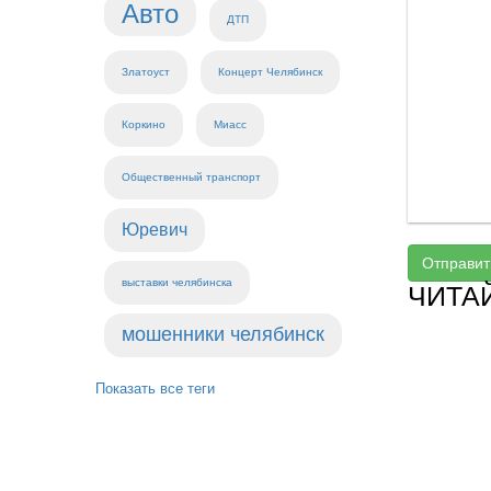
Авто
ДТП
Златоуст
Концерт Челябинск
Коркино
Миасс
Общественный транспорт
Юревич
Отправит
выставки челябинска
ЧИТА
мошенники челябинск
Показать все теги