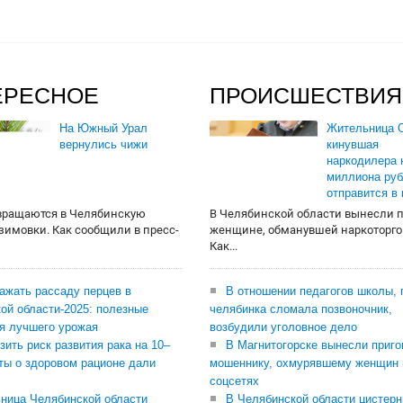
ЕРЕСНОЕ
ПРОИСШЕСТВИЯ
На Южный Урал
Жительница О
вернулись чижи
кинувшая
наркодилера 
миллиона руб
отправится в
вращаются в Челябинскую
В Челябинской области вынесли 
 зимовки. Как сообщили в пресс-
женщине, обманувшей наркоторго
Как...
сажать рассаду перцев в
В отношении педагогов школы, 
ой области-2025: полезные
челябинка сломала позвоночник,
я лучшего урожая
возбудили уголовное дело
зить риск развития рака на 10–
В Магнитогорске вынесли приго
ты о здоровом рационе дали
мошеннику, охмурявшему женщин 
соцсетях
ница Челябинской области
В Челябинской области цистерн