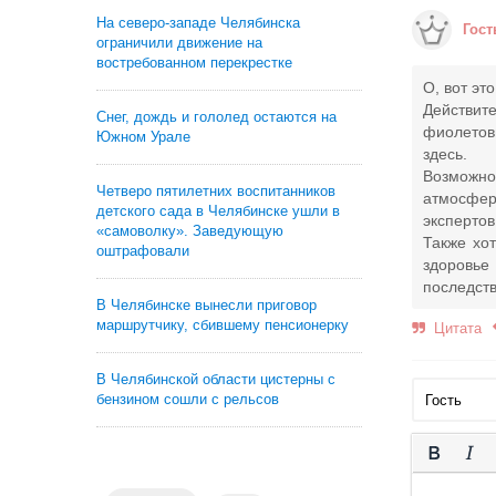
На северо-западе Челябинска
Гост
ограничили движение на
востребованном перекрестке
О, вот эт
Действите
Снег, дождь и гололед остаются на
фиолетов
Южном Урале
здесь.
Возможно
Четверо пятилетних воспитанников
атмосфер
детского сада в Челябинске ушли в
экспертов
«самоволку». Заведующую
Также хо
оштрафовали
здоровье
последств
В Челябинске вынесли приговор
маршрутчику, сбившему пенсионерку
Цитата
В Челябинской области цистерны с
бензином сошли с рельсов