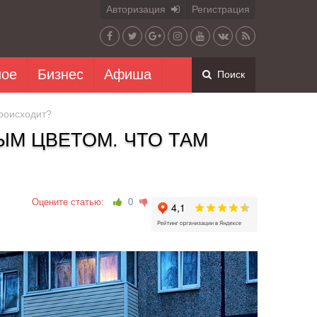
Авторизация
Регистрация
ное
Бизнес
Афиша
Поиск
роисходит?
М ЦВЕТОМ. ЧТО ТАМ
Оцените статью:
0