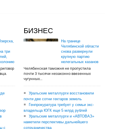
БИЗНЕС
зерска,
На границе
Челябинской области
на три
снова развернули
лей,
крупную партию
 колонию
нелегальных казанов
приговор
Челябинская таможня не пропустила
вца.
почти 3 тысячи незаконно ввезенных
чугунных...
где
Уральские металлурги восстановили
почти две сотни гектаров земель
Генпрокуратура требует у семьи экс-
вор
владельца ЮГК еще 5 млрд рублей
в
Уральские металлурги и «АВТОВАЗ»
наметили перспективы дальнейшего
ы с
сотрудничества