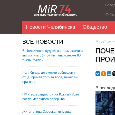
Сего
Че
Новости Челябинска
Общество
ВСЕ НОВОСТИ
Мир74.ру
ПОЧЕ
В Челябинске суд обязал самокатчика
выплатить сбитой им пенсионерке 80
ПРОИ
тысяч рублей
Челябинцу, до смерти забившему
отца, приняв того за вора, вынесли
приговор
В послед
НМУ возвращаются на Южный Урал
после месячного перерыва
Жительница Озерска, кинувшая