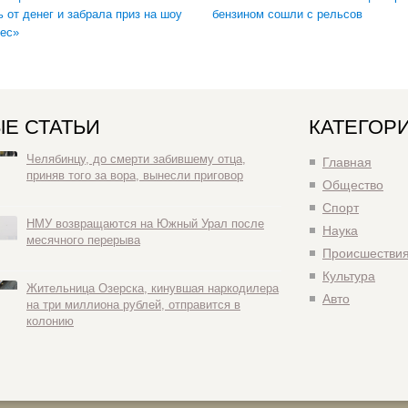
ь от денег и забрала приз на шоу
бензином сошли с рельсов
ес»
Е СТАТЬИ
КАТЕГОР
Челябинцу, до смерти забившему отца,
Главная
приняв того за вора, вынесли приговор
Общество
Спорт
НМУ возвращаются на Южный Урал после
Наука
месячного перерыва
Происшестви
Культура
Жительница Озерска, кинувшая наркодилера
Авто
на три миллиона рублей, отправится в
колонию