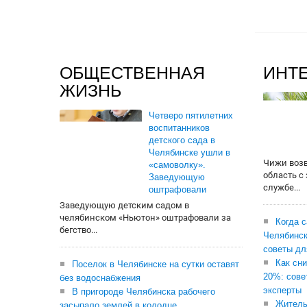
ОБЩЕСТВЕННАЯ
ИНТ
ЖИЗНЬ
Четверо пятилетних
воспитанников
детского сада в
Челябинске ушли в
Чижи воз
«самоволку».
область с
Заведующую
службе...
оштрафовали
Заведующую детским садом в
челябинском «Ньютон» оштрафовали за
Когда 
бегство...
Челябинск
советы дл
Как сни
Поселок в Челябинске на сутки оставят
20%: сове
без водоснабжения
эксперты
В пригороде Челябинска рабочего
Житель
засыпало землей в колодце