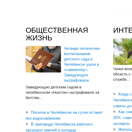
ОБЩЕСТВЕННАЯ
ИНТ
ЖИЗНЬ
Четверо пятилетних
воспитанников
детского сада в
Челябинске ушли в
Чижи воз
«самоволку».
область с
Заведующую
службе...
оштрафовали
Заведующую детским садом в
челябинском «Ньютон» оштрафовали за
Когда 
бегство...
Челябинск
советы дл
Как сни
Поселок в Челябинске на сутки оставят
20%: сове
без водоснабжения
эксперты
В пригороде Челябинска рабочего
Житель
засыпало землей в колодце