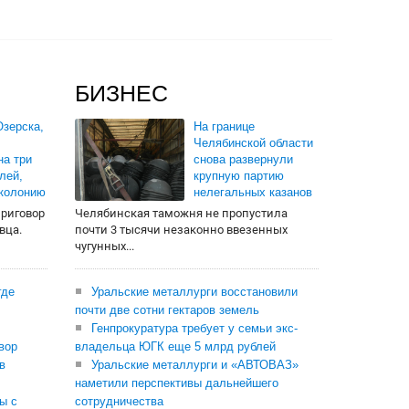
БИЗНЕС
зерска,
На границе
Челябинской области
на три
снова развернули
лей,
крупную партию
 колонию
нелегальных казанов
приговор
Челябинская таможня не пропустила
вца.
почти 3 тысячи незаконно ввезенных
чугунных...
где
Уральские металлурги восстановили
почти две сотни гектаров земель
Генпрокуратура требует у семьи экс-
вор
владельца ЮГК еще 5 млрд рублей
в
Уральские металлурги и «АВТОВАЗ»
наметили перспективы дальнейшего
ы с
сотрудничества