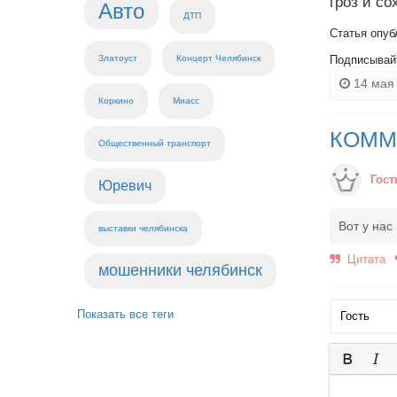
гроз и с
Авто
ДТП
Статья опуб
Подписывай
Златоуст
Концерт Челябинск
14 мая 
Коркино
Миасс
КОММ
Общественный транспорт
Гост
Юревич
Вот у нас
выставки челябинска
Цитата
мошенники челябинск
Показать все теги