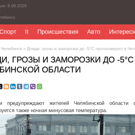
дня:
8.08.2026
лябинск
Спорт
It
Происшествия
Авто
Интерес
»
Челябинск
» Дожди, грозы и заморозки до -5°C прогнозируют в Че
И, ГРОЗЫ И ЗАМОРОЗКИ ДО -5°
БИНСКОЙ ОБЛАСТИ
ки предупреждают жителей Челябинской области о
руется также ночная минусовая температура.