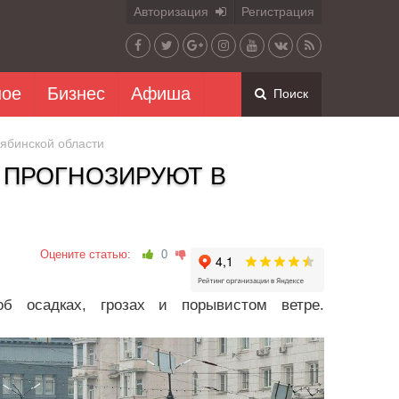
Авторизация
Регистрация
ное
Бизнес
Афиша
Поиск
лябинской области
C ПРОГНОЗИРУЮТ В
Оцените статью:
0
б осадках, грозах и порывистом ветре.