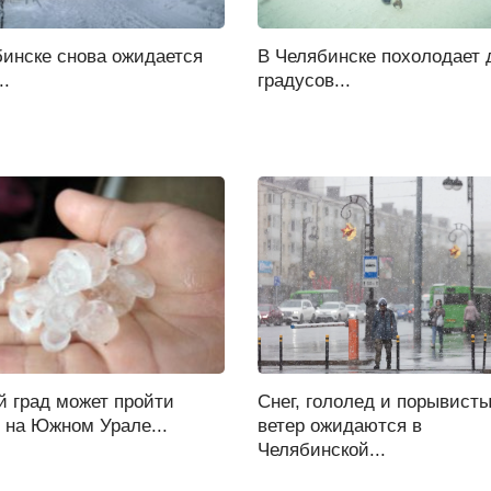
бинске снова ожидается
В Челябинске похолодает 
..
градусов...
й град может пройти
Снег, гололед и порывист
 на Южном Урале...
ветер ожидаются в
Челябинской...