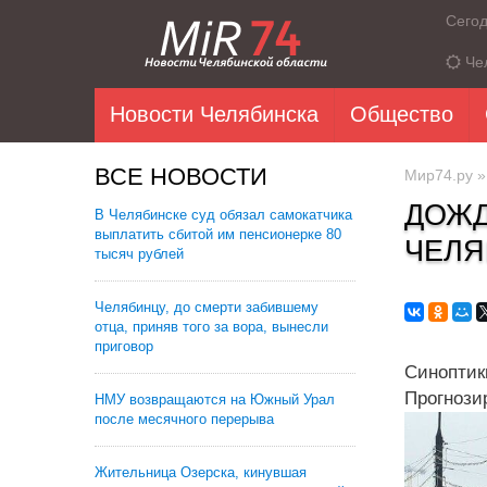
Сего
Че
Новости Челябинска
Общество
ВСЕ НОВОСТИ
Мир74.ру
ДОЖД
В Челябинске суд обязал самокатчика
выплатить сбитой им пенсионерке 80
ЧЕЛЯ
тысяч рублей
Челябинцу, до смерти забившему
отца, приняв того за вора, вынесли
приговор
Синопти
Прогнози
НМУ возвращаются на Южный Урал
после месячного перерыва
Жительница Озерска, кинувшая