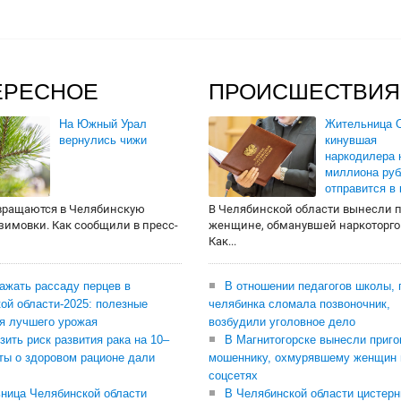
ЕРЕСНОЕ
ПРОИСШЕСТВИЯ
На Южный Урал
Жительница О
вернулись чижи
кинувшая
наркодилера 
миллиона руб
отправится в
вращаются в Челябинскую
В Челябинской области вынесли 
 зимовки. Как сообщили в пресс-
женщине, обманувшей наркоторго
Как...
сажать рассаду перцев в
В отношении педагогов школы, 
ой области-2025: полезные
челябинка сломала позвоночник,
я лучшего урожая
возбудили уголовное дело
зить риск развития рака на 10–
В Магнитогорске вынесли приго
ты о здоровом рационе дали
мошеннику, охмурявшему женщин 
соцсетях
ница Челябинской области
В Челябинской области цистерн