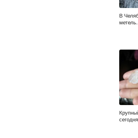
В Челя
метель.
Крупны
сегодня