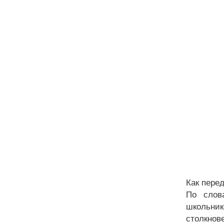
Как пере
По слов
школьни
столкнов