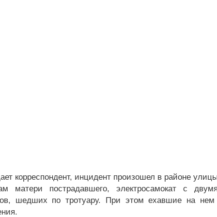
дает корреспондент, инцидент произошел в районе улиц
ам матери пострадавшего, электросамокат с двум
ков, шедших по тротуару. При этом ехавшие на не
ения.