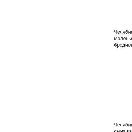
Челяби
маленьк
бродивш
Челяби
сына ка