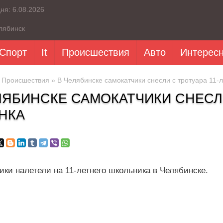
дня:
6.08.2026
лябинск
Спорт
It
Происшествия
Авто
Интерес
»
Происшествия
» В Челябинске самокатчики снесли с тротуара 11-
ЛЯБИНСКЕ САМОКАТЧИКИ СНЕСЛИ
НКА
ики налетели на 11-летнего школьника в Челябинске.