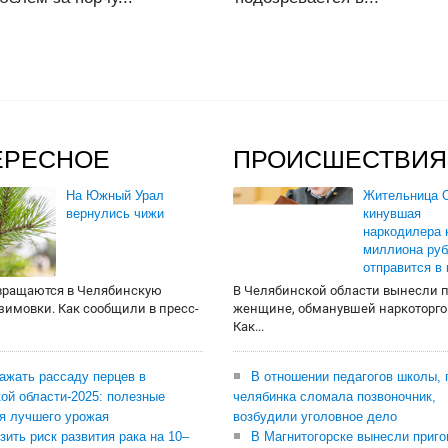
ЕРЕСНОЕ
ПРОИСШЕСТВИЯ
На Южный Урал
Жительница О
вернулись чижи
кинувшая
наркодилера 
миллиона руб
отправится в
вращаются в Челябинскую
В Челябинской области вынесли 
 зимовки. Как сообщили в пресс-
женщине, обманувшей наркоторго
Как...
сажать рассаду перцев в
В отношении педагогов школы, 
ой области-2025: полезные
челябинка сломала позвоночник,
я лучшего урожая
возбудили уголовное дело
зить риск развития рака на 10–
В Магнитогорске вынесли приго