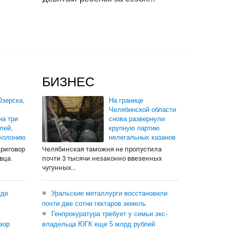
БИЗНЕС
зерска,
На границе
Челябинской области
на три
снова развернули
лей,
крупную партию
 колонию
нелегальных казанов
приговор
Челябинская таможня не пропустила
вца.
почти 3 тысячи незаконно ввезенных
чугунных...
где
Уральские металлурги восстановили
почти две сотни гектаров земель
Генпрокуратура требует у семьи экс-
вор
владельца ЮГК еще 5 млрд рублей