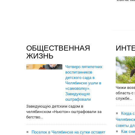
ОБЩЕСТВЕННАЯ
ИНТ
ЖИЗНЬ
Четверо пятилетних
воспитанников
детского сада в
Челябинске ушли в
Чижи воз
«самоволку».
область с
Заведующую
службе...
оштрафовали
Заведующую детским садом в
челябинском «Ньютон» оштрафовали за
Когда 
бегство...
Челябинск
советы дл
Как сни
Поселок в Челябинске на сутки оставят