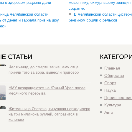
ты о здоровом рационе дали
мошеннику, охмурявшему женщин 
соцсетях
ница Челябинской области
В Челябинской области цистерн
ь от денег и забрала приз на шоу
бензином сошли с рельсов
ес»
Е СТАТЬИ
КАТЕГОР
Челябинцу, до смерти забившему отца,
Главная
приняв того за вора, вынесли приговор
Общество
Спорт
НМУ возвращаются на Южный Урал после
Наука
месячного перерыва
Происшестви
Культура
Жительница Озерска, кинувшая наркодилера
Авто
на три миллиона рублей, отправится в
колонию