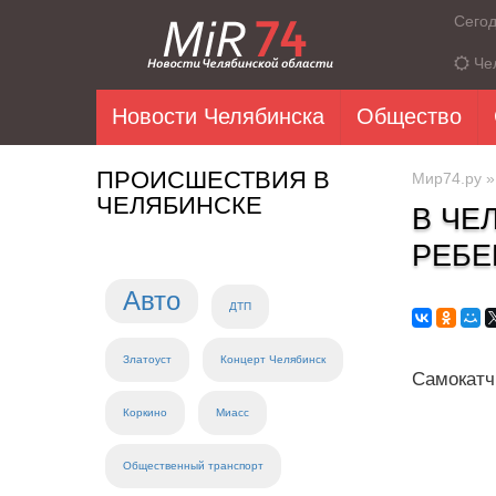
Сего
Че
Новости Челябинска
Общество
ПРОИСШЕСТВИЯ В
Мир74.ру
ЧЕЛЯБИНСКЕ
В ЧЕ
РЕБЕ
Авто
ДТП
Златоуст
Концерт Челябинск
Самокатч
Коркино
Миасс
Общественный транспорт