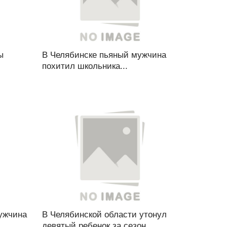
ы
В Челябинске пьяный мужчина
похитил школьника...
ужчина
В Челябинской области утонул
девятый ребенок за сезон...