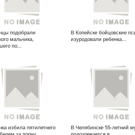
нцы подобрали
В Копейске бойцовские пс
ого мальчика,
изуродовали ребенка...
его по...
нка избила пятилетнего
В Челябинске 55-летний м
белем за порчу...
подозревается в...