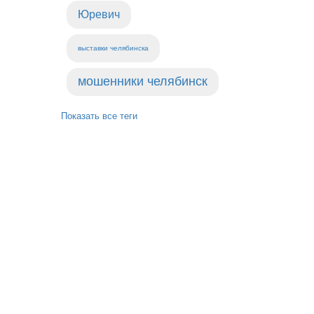
Юревич
выставки челябинска
мошенники челябинск
Показать все теги