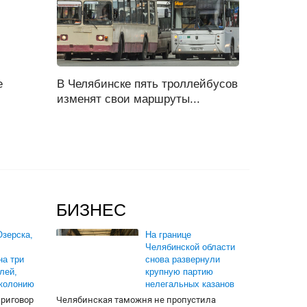
е
В Челябинске пять троллейбусов
изменят свои маршруты...
БИЗНЕС
зерска,
На границе
Челябинской области
на три
снова развернули
лей,
крупную партию
 колонию
нелегальных казанов
приговор
Челябинская таможня не пропустила