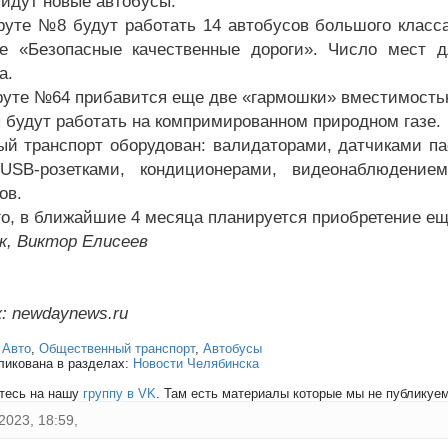
йдут новые автобусы.
уте №8 будут работать 14 автобусов большого класса 
е «Безопасные качественные дороги». Число мест 
а.
уте №64 прибавится еще две «гармошки» вместимостью 
 будут работать на компримированном природном газе.
ый транспорт оборудован: валидаторами, датчиками па
 USB-розетками, кондиционерами, видеонаблюдени
ов.
го, в ближайшие 4 месяца планируется приобретение ещ
к, Виктор Елисеев
: newdaynews.ru
:
Авто
,
Общественный транспорт
,
Автобусы
ликована в разделах:
Новости Челябинска
тесь на нашу
группу в VK
. Там есть материалы которые мы не публикуем 
2023, 18:59,