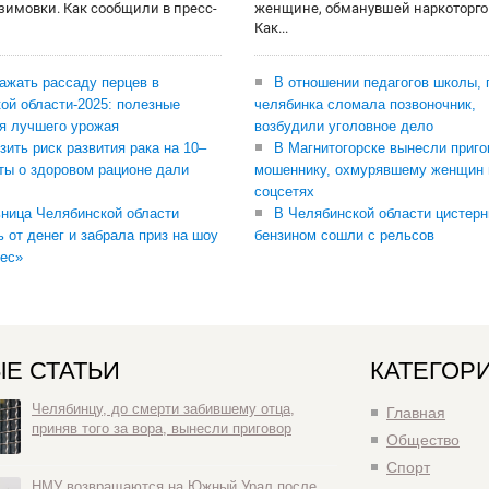
 зимовки. Как сообщили в пресс-
женщине, обманувшей наркоторго
Как...
сажать рассаду перцев в
В отношении педагогов школы, 
ой области-2025: полезные
челябинка сломала позвоночник,
я лучшего урожая
возбудили уголовное дело
зить риск развития рака на 10–
В Магнитогорске вынесли приго
ты о здоровом рационе дали
мошеннику, охмурявшему женщин 
соцсетях
ница Челябинской области
В Челябинской области цистерн
ь от денег и забрала приз на шоу
бензином сошли с рельсов
ес»
Е СТАТЬИ
КАТЕГОР
Челябинцу, до смерти забившему отца,
Главная
приняв того за вора, вынесли приговор
Общество
Спорт
НМУ возвращаются на Южный Урал после