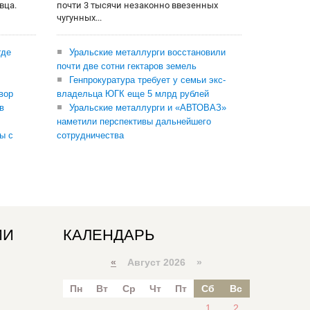
вца.
почти 3 тысячи незаконно ввезенных
чугунных...
где
Уральские металлурги восстановили
почти две сотни гектаров земель
Генпрокуратура требует у семьи экс-
вор
владельца ЮГК еще 5 млрд рублей
в
Уральские металлурги и «АВТОВАЗ»
наметили перспективы дальнейшего
ы с
сотрудничества
ИИ
КАЛЕНДАРЬ
«
Август 2026 »
Пн
Вт
Ср
Чт
Пт
Сб
Вс
1
2