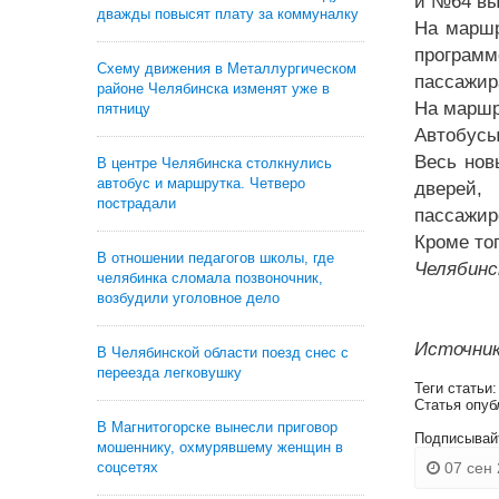
и №64 вы
дважды повысят плату за коммуналку
На маршр
программ
Схему движения в Металлургическом
пассажир
районе Челябинска изменят уже в
На маршр
пятницу
Автобусы
Весь нов
В центре Челябинска столкнулись
автобус и маршрутка. Четверо
дверей,
пострадали
пассажир
Кроме то
В отношении педагогов школы, где
Челябинс
челябинка сломала позвоночник,
возбудили уголовное дело
Источник
В Челябинской области поезд снес с
переезда легковушку
Теги статьи
Статья опуб
В Магнитогорске вынесли приговор
Подписывай
мошеннику, охмурявшему женщин в
07 сен 
соцсетях