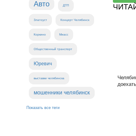
Авто
ЧИТА
ДТП
Златоуст
Концерт Челябинск
Коркино
Миасс
Общественный транспорт
Юревич
Челяби
выставки челябинска
доехать
мошенники челябинск
Показать все теги