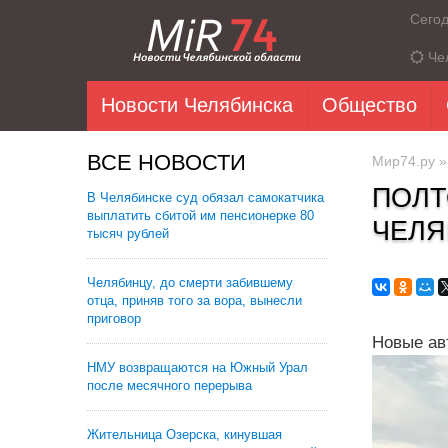
Сего
Че
Новости Челябинска
Общество
ВСЕ НОВОСТИ
Мир74.ру
ПОЛТ
В Челябинске суд обязал самокатчика
выплатить сбитой им пенсионерке 80
ЧЕЛЯ
тысяч рублей
Челябинцу, до смерти забившему
отца, приняв того за вора, вынесли
приговор
Новые ав
НМУ возвращаются на Южный Урал
после месячного перерыва
Жительница Озерска, кинувшая