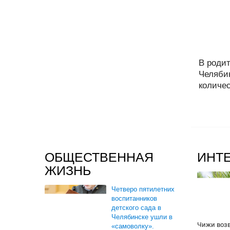
В родит
Челяби
количес
ОБЩЕСТВЕННАЯ
ИНТ
ЖИЗНЬ
Четверо пятилетних
воспитанников
детского сада в
Челябинске ушли в
Чижи воз
«самоволку».