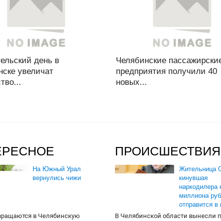
ельский день в
Челябинские пассажирски
нске увеличат
предприятия получили 40
тво...
новых...
ЕРЕСНОЕ
ПРОИСШЕСТВИЯ
На Южный Урал
Жительница О
вернулись чижи
кинувшая
наркодилера 
миллиона руб
отправится в
вращаются в Челябинскую
В Челябинской области вынесли 