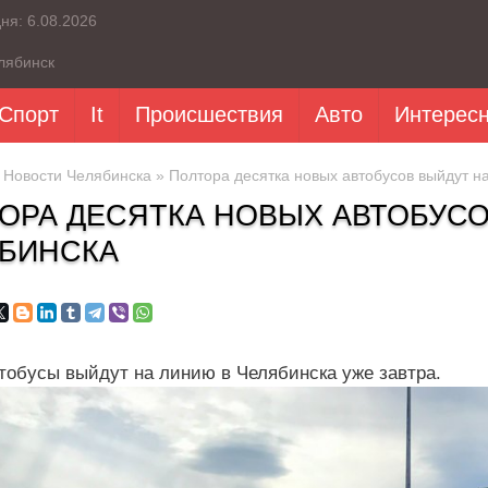
дня:
6.08.2026
лябинск
Спорт
It
Происшествия
Авто
Интерес
»
Новости Челябинска
» Полтора десятка новых автобусов выйдут 
ОРА ДЕСЯТКА НОВЫХ АВТОБУС
БИНСКА
тобусы выйдут на линию в Челябинска уже завтра.