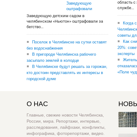
область с
Заведующую
службе...
оштрафовали
Заведующую детским садом в
челябинском «Ньютон» оштрафовали за
Когда 
бегство...
Челябинск
советы дл
Как сни
Поселок в Челябинске на сутки оставят
20%: сове
без водоснабжения
эксперты
В пригороде Челябинска рабочего
Житель
засыпало землей в колодце
отказалас
В Челябинске будут решать за горожан,
«Поле чуд
кто достоин представлять их интересы в
городской думе
О НАС
НОВЫ
Главные, свежие новости Челябинска,
России, мира. Репортажи, интервью,
расследования, лайфхаки, конфликты,
инфографика, фоторепортажи, видео.