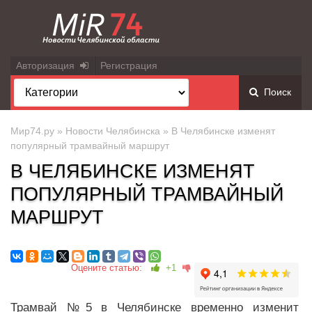
Авторизация
Регистрация
Поиск
Мир74.ру
»
Новости Челябинска
» В Челябинске изменят
популярный трамвайный маршрут
В ЧЕЛЯБИНСКЕ ИЗМЕНЯТ
ПОПУЛЯРНЫЙ ТРАМВАЙНЫЙ
МАРШРУТ
Оцените статью:
+1
Трамвай №5 в Челябинске временно изменит