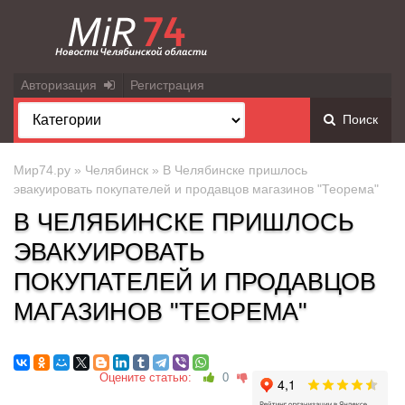
Авторизация
Регистрация
Поиск
Мир74.ру
»
Челябинск
» В Челябинске пришлось
эвакуировать покупателей и продавцов магазинов "Теорема"
В ЧЕЛЯБИНСКЕ ПРИШЛОСЬ
ЭВАКУИРОВАТЬ
ПОКУПАТЕЛЕЙ И ПРОДАВЦОВ
МАГАЗИНОВ "ТЕОРЕМА"
Оцените статью:
0