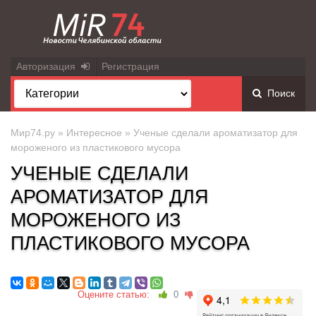
Авторизация
Регистрация
Поиск
Мир74.ру
»
Интересное
» Ученые сделали ароматизатор для
мороженого из пластикового мусора
УЧЕНЫЕ СДЕЛАЛИ
АРОМАТИЗАТОР ДЛЯ
МОРОЖЕНОГО ИЗ
ПЛАСТИКОВОГО МУСОРА
Оцените статью:
0