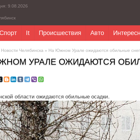
дня:
9.08.2026
лябинск
Спорт
It
Происшествия
Авто
Интерес
»
Новости Челябинска
» На Южном Урале ожидаются обильные сне
ЖНОМ УРАЛЕ ОЖИДАЮТСЯ ОБИ
нской области ожидаются обильные осадки.