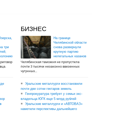
БИЗНЕС
зерска,
На границе
Челябинской области
на три
снова развернули
лей,
крупную партию
 колонию
нелегальных казанов
приговор
Челябинская таможня не пропустила
вца.
почти 3 тысячи незаконно ввезенных
чугунных...
где
Уральские металлурги восстановили
почти две сотни гектаров земель
Генпрокуратура требует у семьи экс-
вор
владельца ЮГК еще 5 млрд рублей
в
Уральские металлурги и «АВТОВАЗ»
наметили перспективы дальнейшего