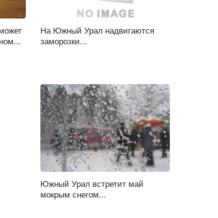
может
На Южный Урал надвигаются
ном...
заморозки...
Южный Урал встретит май
мокрым снегом...