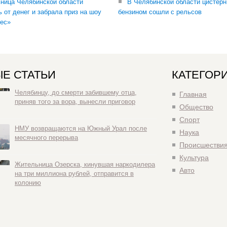
ница Челябинской области
В Челябинской области цистерн
ь от денег и забрала приз на шоу
бензином сошли с рельсов
ес»
Е СТАТЬИ
КАТЕГОР
Челябинцу, до смерти забившему отца,
Главная
приняв того за вора, вынесли приговор
Общество
Спорт
НМУ возвращаются на Южный Урал после
Наука
месячного перерыва
Происшестви
Культура
Жительница Озерска, кинувшая наркодилера
Авто
на три миллиона рублей, отправится в
колонию