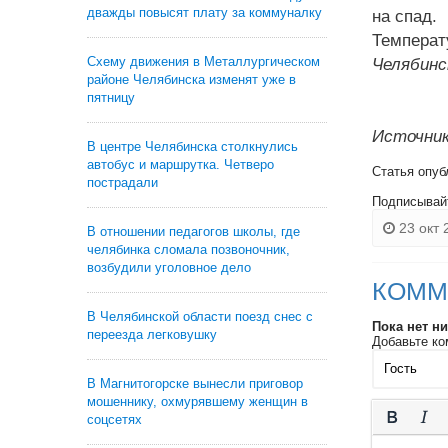
дважды повысят плату за коммуналку
на спад.
Температу
Схему движения в Металлургическом
Челябинс
районе Челябинска изменят уже в
пятницу
Источник
В центре Челябинска столкнулись
автобус и маршрутка. Четверо
Статья опуб
пострадали
Подписывай
23 окт 
В отношении педагогов школы, где
челябинка сломала позвоночник,
возбудили уголовное дело
КОММ
В Челябинской области поезд снес с
Пока нет н
переезда легковушку
Добавьте ко
В Магнитогорске вынесли приговор
мошеннику, охмурявшему женщин в
соцсетях