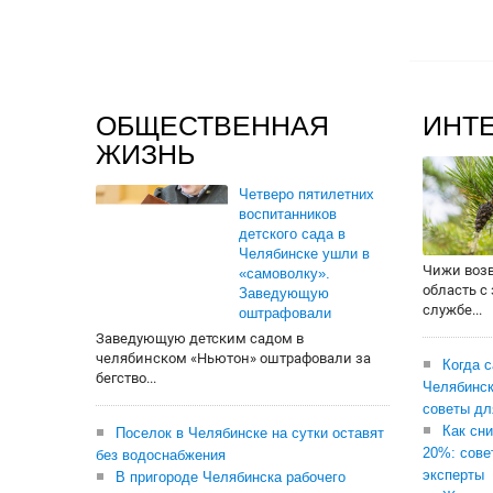
ОБЩЕСТВЕННАЯ
ИНТ
ЖИЗНЬ
Четверо пятилетних
воспитанников
детского сада в
Челябинске ушли в
Чижи воз
«самоволку».
область с
Заведующую
службе...
оштрафовали
Заведующую детским садом в
челябинском «Ньютон» оштрафовали за
Когда 
бегство...
Челябинск
советы дл
Как сни
Поселок в Челябинске на сутки оставят
20%: сове
без водоснабжения
эксперты
В пригороде Челябинска рабочего