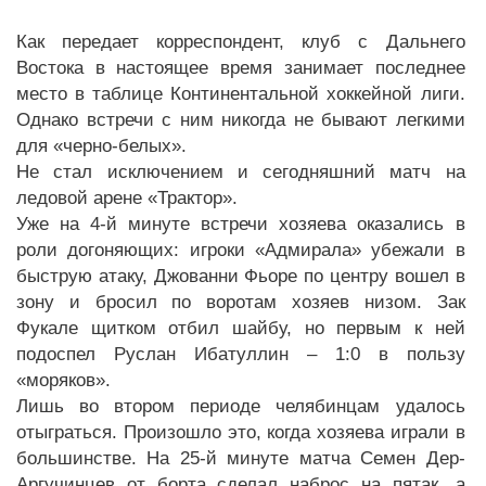
Как передает корреспондент, клуб с Дальнего
Востока в настоящее время занимает последнее
место в таблице Континентальной хоккейной лиги.
Однако встречи с ним никогда не бывают легкими
для «черно-белых».
Не стал исключением и сегодняшний матч на
ледовой арене «Трактор».
Уже на 4-й минуте встречи хозяева оказались в
роли догоняющих: игроки «Адмирала» убежали в
быструю атаку, Джованни Фьоре по центру вошел в
зону и бросил по воротам хозяев низом. Зак
Фукале щитком отбил шайбу, но первым к ней
подоспел Руслан Ибатуллин – 1:0 в пользу
«моряков».
Лишь во втором периоде челябинцам удалось
отыграться. Произошло это, когда хозяева играли в
большинстве. На 25-й минуте матча Семен Дер-
Аргучинцев от борта сделал наброс на пятак, а