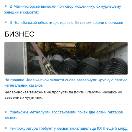
В Магнитогорске вынесли приговор мошеннику, охмурявшему
женщин в соцсетях
В Челябинской области цистерны с бензином сошли с рельсов
БИЗНЕС
На границе Челябинской области снова развернули крупную партию
нелегальных казанов
Челябинская таможня не пропустила почти 3 тысячи незаконно
ввезенных чугунных...
Уральские металлурги восстановили почти две сотни гектаров
земель
Генпрокуратура требует у семьи экс-владельца ЮГК еще 5 млрд