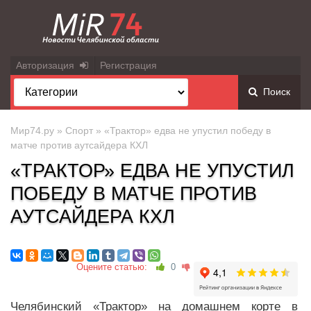
Авторизация
Регистрация
Поиск
Мир74.ру
»
Спорт
» «Трактор» едва не упустил победу в
матче против аутсайдера КХЛ
«ТРАКТОР» ЕДВА НЕ УПУСТИЛ
ПОБЕДУ В МАТЧЕ ПРОТИВ
АУТСАЙДЕРА КХЛ
Оцените статью:
0
Челябинский «Трактор» на домашнем корте в