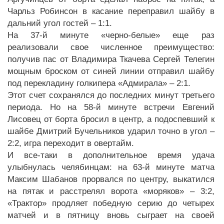
Чарльз Робинсон в касание переправил шайбу в
дальний угол гостей – 1:1.
На 37-й минуте «черно-белые» еще раз
реализовали свое численное преимущество:
получив пас от Владимира Ткачева Сергей Телегин
мощным броском от синей линии отправил шайбу
под перекладину голкипера «Адмирала» – 2:1.
Этот счет сохранялся до последних минут третьего
периода. Но на 58-й минуте встречи Евгений
Лисовец от борта бросил в центр, а подоспевший к
шайбе Дмитрий Бучельников ударил точно в угол –
2:2, игра переходит в овертайм.
И все-таки в дополнительное время удача
улыбнулась челябинцам: на 63-й минуте матча
Максим Шабанов прорвался по центру, выкатился
на пятак и расстрелял ворота «моряков» – 3:2,
«Трактор» продляет победную серию до четырех
матчей и в пятницу вновь сыграет на своей