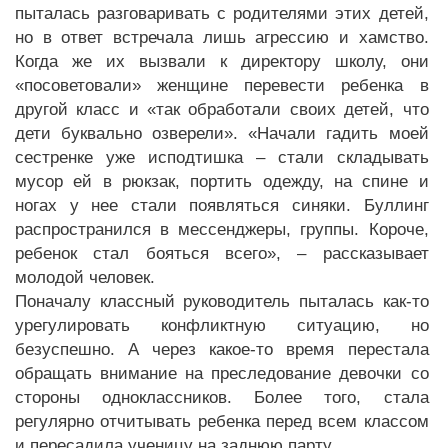
пыталась разговаривать с родителями этих детей,
но в ответ встречала лишь агрессию и хамство.
Когда же их вызвали к директору школу, они
«посоветовали» женщине перевести ребенка в
другой класс и «так обработали своих детей, что
дети буквально озверели». «Начали гадить моей
сестренке уже исподтишка – стали складывать
мусор ей в рюкзак, портить одежду, на спине и
ногах у нее стали появляться синяки. Буллинг
распространился в мессенджеры, группы. Короче,
ребенок стал бояться всего», – рассказывает
молодой человек.
Поначалу классный руководитель пыталась как-то
урегулировать конфликтную ситуацию, но
безуспешно. А через какое-то время перестала
обращать внимание на преследование девочки со
стороны одноклассников. Более того, стала
регулярно отчитывать ребенка перед всем классом
и пересадила ученицу на заднюю парту.