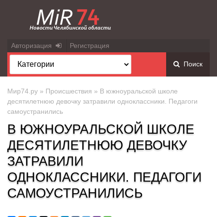
Авторизация
Регистрация
Поиск
Мир74.ру
»
Происшествия
» В южноуральской школе
десятилетнюю девочку затравили одноклассники. Педагоги
самоустранились
В ЮЖНОУРАЛЬСКОЙ ШКОЛЕ
ДЕСЯТИЛЕТНЮЮ ДЕВОЧКУ
ЗАТРАВИЛИ
ОДНОКЛАССНИКИ. ПЕДАГОГИ
САМОУСТРАНИЛИСЬ