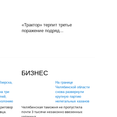
«Трактор» терпит третье
поражение подряд...
БИЗНЕС
зерска,
На границе
Челябинской области
на три
снова развернули
лей,
крупную партию
 колонию
нелегальных казанов
приговор
Челябинская таможня не пропустила
вца.
почти 3 тысячи незаконно ввезенных
чугунных...