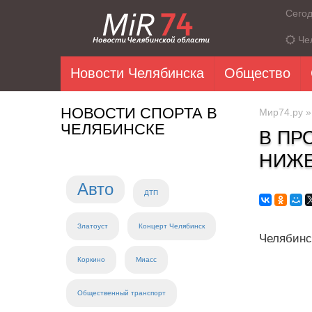
Сего
Че
Новости Челябинска
Общество
НОВОСТИ СПОРТА В
Мир74.ру
ЧЕЛЯБИНСКЕ
В ПР
НИЖЕ
Авто
ДТП
Златоуст
Концерт Челябинск
Челябинс
Коркино
Миасс
Общественный транспорт