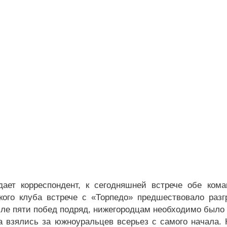
дает корреспондент, к сегодняшней встрече обе ко
кого клуба встрече с «Торпедо» предшествовало раз
сле пяти побед подряд, нижегородцам необходимо было 
а взялись за южноуральцев всерьез с самого начала. 