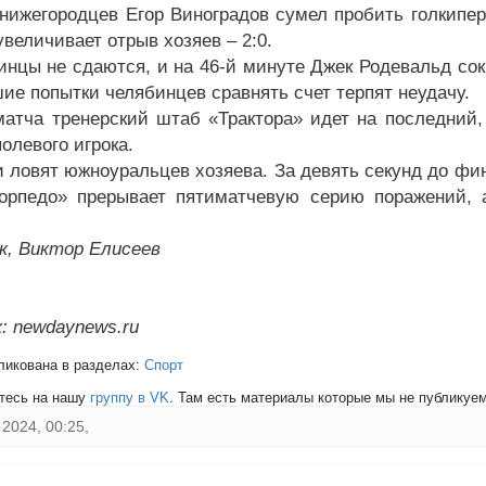
нижегородцев Егор Виноградов сумел пробить голкипера
величивает отрыв хозяев – 2:0.
инцы не сдаются, и на 46-й минуте Джек Родевальд со
ие попытки челябинцев сравнять счет терпят неудачу.
матча тренерский штаб «Трактора» идет на последний,
олевого игрока.
и ловят южноуральцев хозяева. За девять секунд до фи
Торпедо» прерывает пятиматчевую серию поражений, 
к, Виктор Елисеев
: newdaynews.ru
ликована в разделах:
Спорт
тесь на нашу
группу в VK
. Там есть материалы которые мы не публикуем 
2024, 00:25,