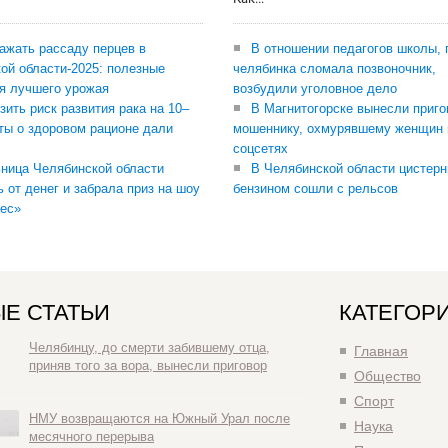
сажать рассаду перцев в
В отношении педагогов школы, 
ой области-2025: полезные
челябинка сломала позвоночник,
я лучшего урожая
возбудили уголовное дело
зить риск развития рака на 10–
В Магнитогорске вынесли приго
ты о здоровом рационе дали
мошеннику, охмурявшему женщин 
соцсетях
ница Челябинской области
В Челябинской области цистерн
ь от денег и забрала приз на шоу
бензином сошли с рельсов
ес»
Е СТАТЬИ
КАТЕГОР
Челябинцу, до смерти забившему отца,
Главная
приняв того за вора, вынесли приговор
Общество
Спорт
НМУ возвращаются на Южный Урал после
Наука
месячного перерыва