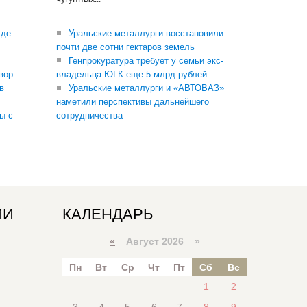
где
Уральские металлурги восстановили
почти две сотни гектаров земель
Генпрокуратура требует у семьи экс-
вор
владельца ЮГК еще 5 млрд рублей
в
Уральские металлурги и «АВТОВАЗ»
наметили перспективы дальнейшего
ы с
сотрудничества
ИИ
КАЛЕНДАРЬ
«
Август 2026 »
Пн
Вт
Ср
Чт
Пт
Сб
Вс
1
2