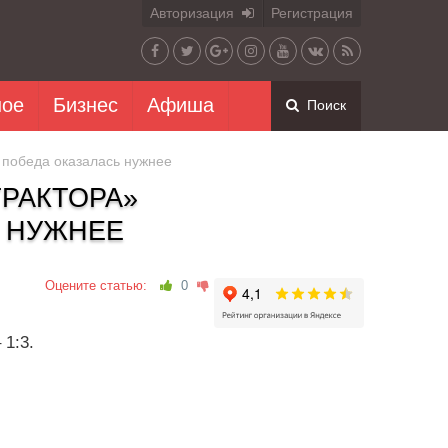
Авторизация
Регистрация
ное
Бизнес
Афиша
Поиск
 победа оказалась нужнее
ТРАКТОРА»
 НУЖНЕЕ
Оцените статью:
0
1:3.