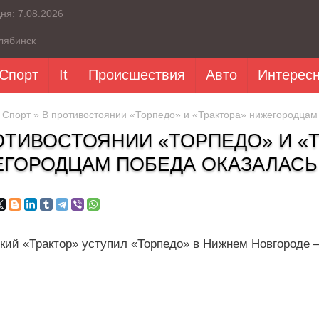
дня:
7.08.2026
лябинск
Спорт
It
Происшествия
Авто
Интерес
»
Спорт
» В противостоянии «Торпедо» и «Трактора» нижегородцам
ОТИВОСТОЯНИИ «ТОРПЕДО» И «
ГОРОДЦАМ ПОБЕДА ОКАЗАЛАСЬ
кий «Трактор» уступил «Торпедо» в Нижнем Новгороде – 