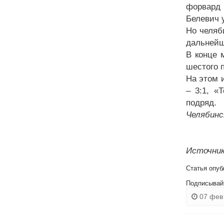
форвард 
Белевич у
Но челяб
дальнейш
В конце 
шестого п
На этом 
– 3:1, «
подряд.
Челябинс
Источник
Статья опуб
Подписывай
07 фев 