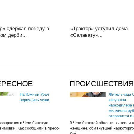
р» одержал победу в
«Трактор» уступил дома
ом дерби...
«Салавату»...
ЕРЕСНОЕ
ПРОИСШЕСТВИЯ
На Южный Урал
Жительница О
вернулись чижи
кинувшая
наркодилера 
миллиона руб
отправится в
вращаются в Челябинскую
В Челябинской области вынесли 
 зимовки. Как сообщили в пресс-
женщине, обманувшей наркоторго
Как...