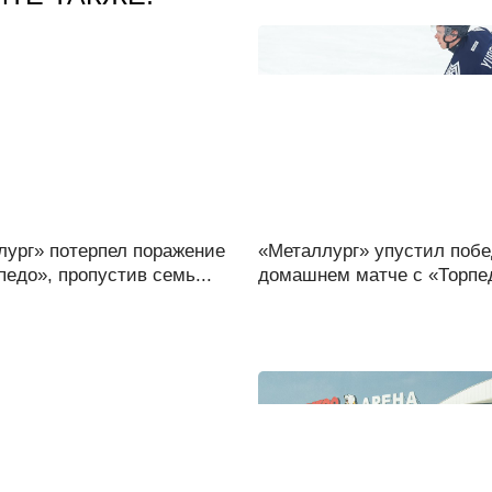
лург» потерпел поражение
«Металлург» упустил побе
педо», пропустив семь...
домашнем матче с «Торпед