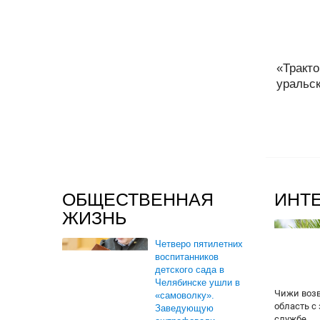
«Тракто
уральск
ОБЩЕСТВЕННАЯ
ИНТ
ЖИЗНЬ
Четверо пятилетних
воспитанников
детского сада в
Челябинске ушли в
Чижи воз
«самоволку».
область с
Заведующую
службе...