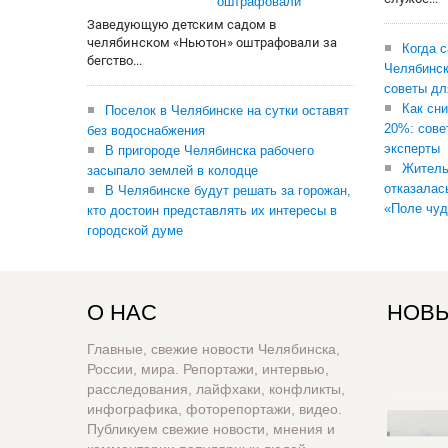
оштрафовали
Заведующую детским садом в
челябинском «Ньютон» оштрафовали за
Когда 
бегство...
Челябинск
советы дл
Как сни
Поселок в Челябинске на сутки оставят
20%: сове
без водоснабжения
эксперты
В пригороде Челябинска рабочего
Житель
засыпало землей в колодце
отказалас
В Челябинске будут решать за горожан,
«Поле чуд
кто достоин представлять их интересы в
городской думе
О НАС
НОВЫ
Главные, свежие новости Челябинска,
России, мира. Репортажи, интервью,
расследования, лайфхаки, конфликты,
инфографика, фоторепортажи, видео.
Публикуем свежие новости, мнения и