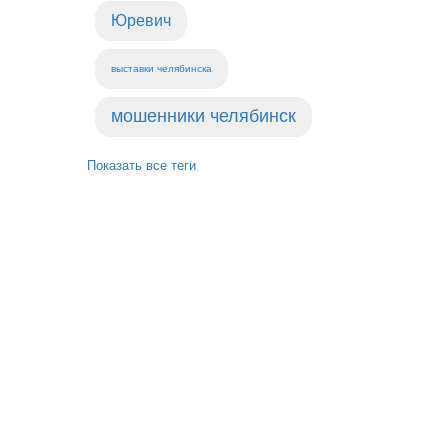
Юревич
выставки челябинска
мошенники челябинск
Показать все теги