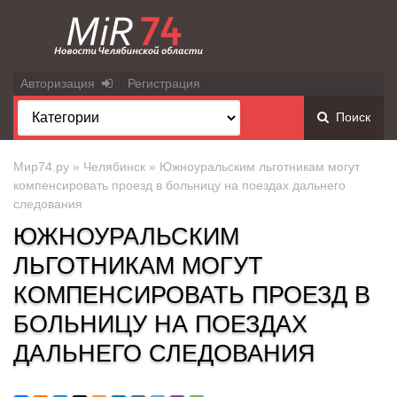
Авторизация
Регистрация
Поиск
Мир74.ру
»
Челябинск
» Южноуральским льготникам могут
компенсировать проезд в больницу на поездах дальнего
следования
ЮЖНОУРАЛЬСКИМ
ЛЬГОТНИКАМ МОГУТ
КОМПЕНСИРОВАТЬ ПРОЕЗД В
БОЛЬНИЦУ НА ПОЕЗДАХ
ДАЛЬНЕГО СЛЕДОВАНИЯ