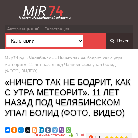
Авторизация
Регистрация
Поиск
Мир74.ру
»
Челябинск
» «Ничего так не бодрит, как с утра
метеорит». 11 лет назад под Челябинском упал болид
(ФОТО, ВИДЕО)
«НИЧЕГО ТАК НЕ БОДРИТ, КАК
С УТРА МЕТЕОРИТ». 11 ЛЕТ
НАЗАД ПОД ЧЕЛЯБИНСКОМ
УПАЛ БОЛИД (ФОТО, ВИДЕО)
Оцените статью:
0