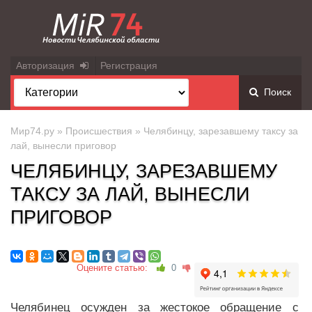
Авторизация
Регистрация
Поиск
Мир74.ру
»
Происшествия
» Челябинцу, зарезавшему таксу за
лай, вынесли приговор
ЧЕЛЯБИНЦУ, ЗАРЕЗАВШЕМУ
ТАКСУ ЗА ЛАЙ, ВЫНЕСЛИ
ПРИГОВОР
Оцените статью:
0
Челябинец осужден за жестокое обращение с