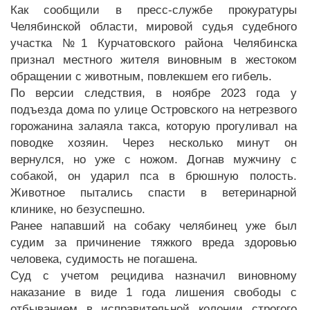
Как сообщили в пресс-службе прокуратуры
Челябинской области, мировой судья судебного
участка №1 Курчатовского района Челябинска
признал местного жителя виновным в жестоком
обращении с животным, повлекшем его гибель.
По версии следствия, в ноябре 2023 года у
подъезда дома по улице Островского на нетрезвого
горожанина залаяла такса, которую прогуливал на
поводке хозяин. Через несколько минут он
вернулся, но уже с ножом. Догнав мужчину с
собакой, он ударил пса в брюшную полость.
Животное пытались спасти в ветеринарной
клинике, но безуспешно.
Ранее напавший на собаку челябинец уже был
судим за причинение тяжкого вреда здоровью
человека, судимость не погашена.
Суд с учетом рецидива назначил виновному
наказание в виде 1 года лишения свободы с
отбыванием в исправительной колонии строгого