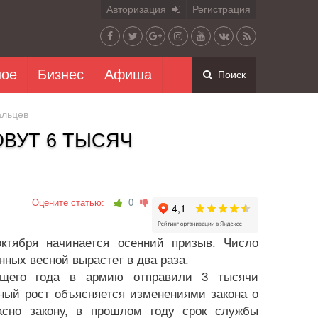
Авторизация
Регистрация
ное
Бизнес
Афиша
Поиск
альцев
ВУТ 6 ТЫСЯЧ
Оцените статью:
0
ктября начинается осенний призыв. Число
ных весной вырастет в два раза.
кущего года в армию отправили 3 тысячи
ный рост объясняется изменениями закона о
асно закону, в прошлом году срок службы