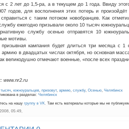
ся с 2 лет до 1,5-ра, а в текущем до 1 года. Ввиду эт
007 годов, для восполнения этих потерь и произойдёт
справиться с таким потоком новобранцев. Как отметил
службу ежегодно призывали около 10 тысяч южноуральц
ернативную службу осенью отправятся 10 южноурал
ные мотивы.
 призывная кампания будет длиться три месяца с 1 
 армию в двадцатых числах октября, но основная масса
Как великодушно отмечают военные, «после всех праздни
: www.nr2.ru
:
тысяч
,
южноуральцев
,
призовут
,
армию
,
службу
,
Осенью
,
Челябинск
ликована в разделах:
Челябинск
тесь на нашу
группу в VK
. Там есть материалы которые мы не публикуем 
2008, 05:49,