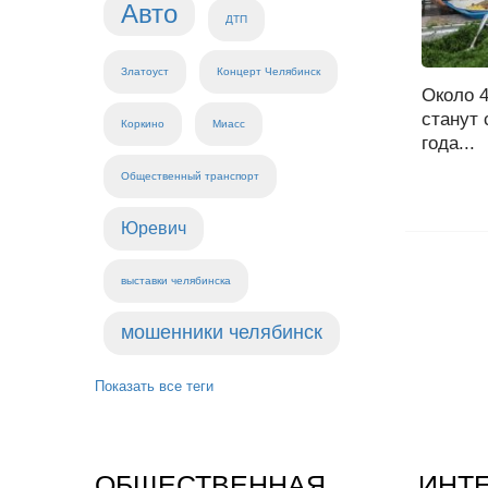
Авто
ДТП
Златоуст
Концерт Челябинск
Около 
станут 
Коркино
Миасс
года...
Общественный транспорт
Юревич
выставки челябинска
мошенники челябинск
Показать все теги
ОБЩЕСТВЕННАЯ
ИНТ