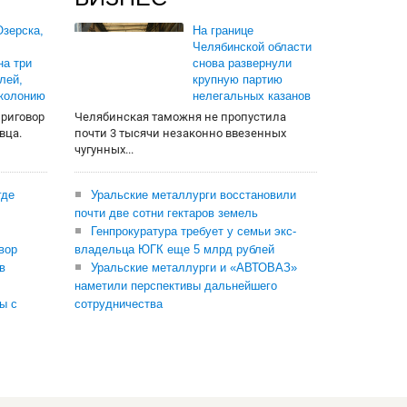
зерска,
На границе
Челябинской области
на три
снова развернули
лей,
крупную партию
 колонию
нелегальных казанов
приговор
Челябинская таможня не пропустила
вца.
почти 3 тысячи незаконно ввезенных
чугунных...
где
Уральские металлурги восстановили
почти две сотни гектаров земель
Генпрокуратура требует у семьи экс-
вор
владельца ЮГК еще 5 млрд рублей
в
Уральские металлурги и «АВТОВАЗ»
наметили перспективы дальнейшего
ы с
сотрудничества