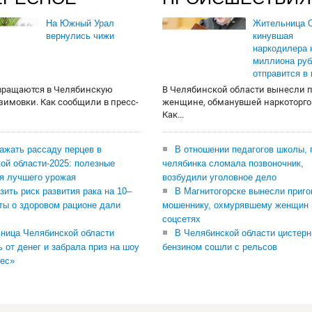
На Южный Урал
Жительница О
вернулись чижи
кинувшая
наркодилера 
миллиона руб
отправится в
вращаются в Челябинскую
В Челябинской области вынесли 
 зимовки. Как сообщили в пресс-
женщине, обманувшей наркоторго
Как...
сажать рассаду перцев в
В отношении педагогов школы, 
ой области-2025: полезные
челябинка сломала позвоночник,
я лучшего урожая
возбудили уголовное дело
зить риск развития рака на 10–
В Магнитогорске вынесли приго
ты о здоровом рационе дали
мошеннику, охмурявшему женщин 
соцсетях
ница Челябинской области
В Челябинской области цистерн
ь от денег и забрала приз на шоу
бензином сошли с рельсов
ес»