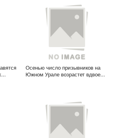
равятся
Осенью число призывников на
...
Южном Урале возрастет вдвое...