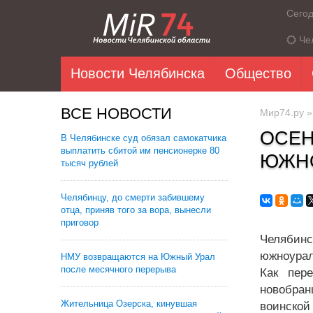
Сего
Че
Новости Челябинска
Общество
ВСЕ НОВОСТИ
Мир74.ру
ОСЕН
В Челябинске суд обязал самокатчика
выплатить сбитой им пенсионерке 80
ЮЖН
тысяч рублей
Челябинцу, до смерти забившему
отца, приняв того за вора, вынесли
приговор
Челябинс
южноурал
НМУ возвращаются на Южный Урал
после месячного перерыва
Как пер
новобран
Жительница Озерска, кинувшая
воинской