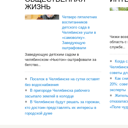
ЖИЗНЬ
Четверо пятилетних
воспитанников
детского сада в
Челябинске ушли в
Чижи воз
«самоволку».
область с
Заведующую
службе...
оштрафовали
Заведующую детским садом в
челябинском «Ньютон» оштрафовали за
Когда 
бегство...
Челябинск
советы дл
Как сни
Поселок в Челябинске на сутки оставят
20%: сове
без водоснабжения
эксперты
В пригороде Челябинска рабочего
Житель
засыпало землей в колодце
отказалас
В Челябинске будут решать за горожан,
«Поле чуд
кто достоин представлять их интересы в
городской думе