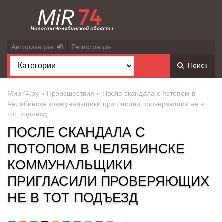
Авторизация
Регистрация
Поиск
Мир74.ру
»
Происшествия
» После скандала с потопом в
Челябинске коммунальщики пригласили проверяющих не в
тот подъезд
ПОСЛЕ СКАНДАЛА С
ПОТОПОМ В ЧЕЛЯБИНСКЕ
КОММУНАЛЬЩИКИ
ПРИГЛАСИЛИ ПРОВЕРЯЮЩИХ
НЕ В ТОТ ПОДЪЕЗД