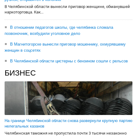
В Челябинской области вынесли приговор женщине, обманувшей
наркоторговца. Как...
В отношении педагогов школы, где челябинка сломала
позвоночник, возбудили уголовное дело
В Магнитогорске вынесли приговор мошеннику, охмурявшему
женщин в соцсетях
В Челябинской области цистерны с бензином сошли с рельсов
БИЗНЕС
На границе Челябинской области снова развернули крупную партию
нелегальных казанов
Челябинская таможня не пропустила почти 3 тысячи незаконно