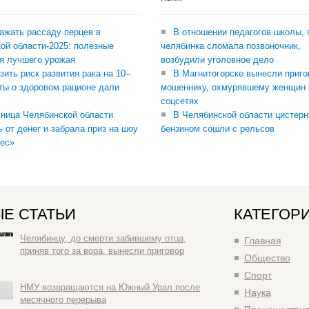
сажать рассаду перцев в
В отношении педагогов школы, 
ой области-2025: полезные
челябинка сломала позвоночник,
я лучшего урожая
возбудили уголовное дело
зить риск развития рака на 10–
В Магнитогорске вынесли приго
ты о здоровом рационе дали
мошеннику, охмурявшему женщин 
соцсетях
ница Челябинской области
В Челябинской области цистерн
ь от денег и забрала приз на шоу
бензином сошли с рельсов
ес»
Е СТАТЬИ
КАТЕГОР
Челябинцу, до смерти забившему отца,
Главная
приняв того за вора, вынесли приговор
Общество
Спорт
НМУ возвращаются на Южный Урал после
Наука
месячного перерыва