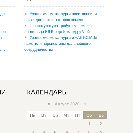
где
Уральские металлурги восстановили
почти две сотни гектаров земель
Генпрокуратура требует у семьи экс-
вор
владельца ЮГК еще 5 млрд рублей
в
Уральские металлурги и «АВТОВАЗ»
наметили перспективы дальнейшего
ы с
сотрудничества
ИИ
КАЛЕНДАРЬ
«
Август 2026 »
Пн
Вт
Ср
Чт
Пт
Сб
Вс
1
2
3
4
5
6
7
8
9