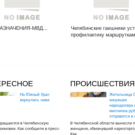
АЗНАЧЕНИЯ-МВД...
Челябинские гаишники ус
профилактику маршруткам.
ЕРЕСНОЕ
ПРОИСШЕСТВИЯ
На Южный Урал
Жительница О
вернулись чижи
кинувшая
наркодилера 
миллиона руб
отправится в
вращаются в Челябинскую
В Челябинской области вынесли 
 зимовки. Как сообщили в пресс-
женщине, обманувшей наркоторго
Как...