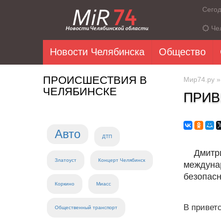
Сего
Че
Новости Челябинска
Общество
ПРОИСШЕСТВИЯ В
Мир74.ру
ЧЕЛЯБИНСКЕ
ПРИВ
Авто
ДТП
Дмитри
Златоуст
Концерт Челябинск
междуна
безопасн
Коркино
Миасс
В приветс
Общественный транспорт