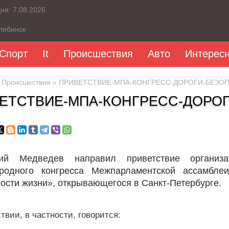
дня:
7.08.2026
лябинск
Спорт
It
Происшествия
Авто
Интерес
»
Происшествия
» ПРИВЕТСТВИЕ-МПА-КОНГРЕСС-ДОРОГИ-БЕЗО
ЕТСТВИЕ-МПА-КОНГРЕСС-ДОРО
й Медведев направил приветствие организат
родного конгресса Межпарламентской ассамбле
ости жизни», открывающегося в Санкт-Петербурге.
твии, в частности, говорится: