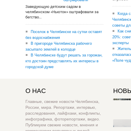
Заведующую детским садом в
челябинском «Ньютон» оштрафовали за
Когда 
бегство...
Челябинск
советы дл
Как сни
Поселок в Челябинске на сутки оставят
20%: сове
без водоснабжения
эксперты
В пригороде Челябинска рабочего
Житель
засыпало землей в колодце
отказалас
В Челябинске будут решать за горожан,
«Поле чуд
кто достоин представлять их интересы в
городской думе
О НАС
НОВЫ
Главные, свежие новости Челябинска,
России, мира. Репортажи, интервью,
расследования, лайфхаки, конфликты,
инфографика, фоторепортажи, видео.
Публикуем свежие новости, мнения и
комментарии популярных людей,