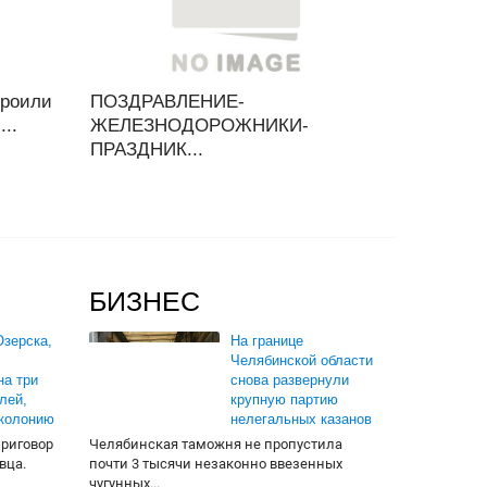
троили
ПОЗДРАВЛЕНИЕ-
..
ЖЕЛЕЗНОДОРОЖНИКИ-
ПРАЗДНИК...
БИЗНЕС
зерска,
На границе
Челябинской области
на три
снова развернули
лей,
крупную партию
 колонию
нелегальных казанов
приговор
Челябинская таможня не пропустила
вца.
почти 3 тысячи незаконно ввезенных
чугунных...