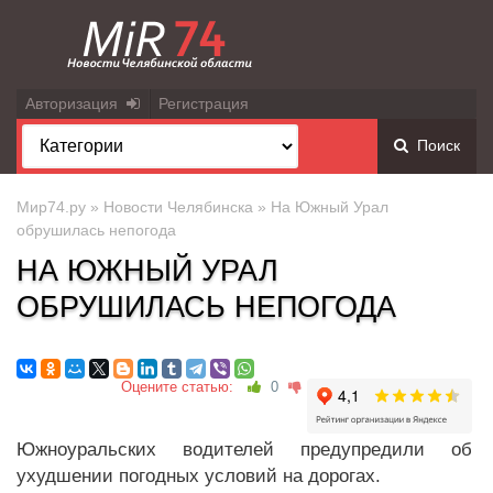
Авторизация
Регистрация
Поиск
Мир74.ру
»
Новости Челябинска
» На Южный Урал
обрушилась непогода
НА ЮЖНЫЙ УРАЛ
ОБРУШИЛАСЬ НЕПОГОДА
Оцените статью:
0
Южноуральских водителей предупредили об
ухудшении погодных условий на дорогах.