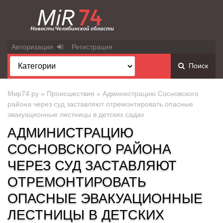
Авторизация
Регистрация
Поиск
Мир74.ру
»
Происшествия
» Администрацию Сосновского
района через суд заставляют отремонтировать опасные
эвакуационные лестницы в детских садах
АДМИНИСТРАЦИЮ
СОСНОВСКОГО РАЙОНА
ЧЕРЕЗ СУД ЗАСТАВЛЯЮТ
ОТРЕМОНТИРОВАТЬ
ОПАСНЫЕ ЭВАКУАЦИОННЫЕ
ЛЕСТНИЦЫ В ДЕТСКИХ