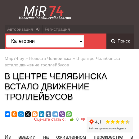
Авторизация
Регистрация
Поиск
Мир74.ру
»
Новости Челябинска
» В центре Челябинска
встало движение троллейбусов
В ЦЕНТРЕ ЧЕЛЯБИНСКА
ВСТАЛО ДВИЖЕНИЕ
ТРОЛЛЕЙБУСОВ
Оцените статью:
0
Из аварии на оживленном перекрестке в