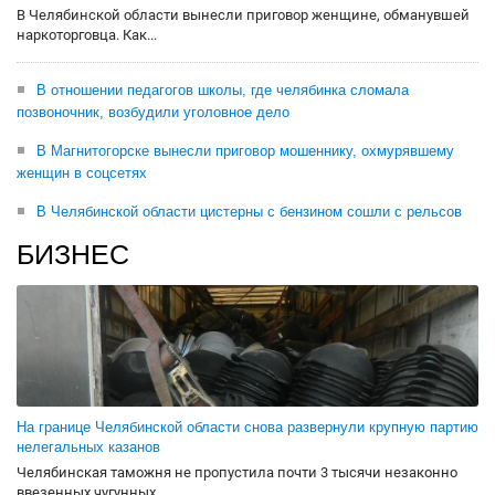
В Челябинской области вынесли приговор женщине, обманувшей
наркоторговца. Как...
В отношении педагогов школы, где челябинка сломала
позвоночник, возбудили уголовное дело
В Магнитогорске вынесли приговор мошеннику, охмурявшему
женщин в соцсетях
В Челябинской области цистерны с бензином сошли с рельсов
БИЗНЕС
На границе Челябинской области снова развернули крупную партию
нелегальных казанов
Челябинская таможня не пропустила почти 3 тысячи незаконно
ввезенных чугунных...