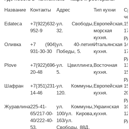
Название
Контакты
Адрес
Тип кухни
С
че
Edateca
+7(922)632-
ул. Свободы,
Европейская,
15
952-9
32.
морская
17
кухня.
ру
Оливка
+7 (904)
ул. 40-летия
Итальянская
14
931-30-30
Победы, 5.
кухня.
17
ру
Plove
+7(922)696-
ул. Цвиллинга,
Восточная
13
20-48
5.
кухня.
15
ру
Шафран
+7(351)231-
ул. Коммуны,
Европейская
15
14-46
120.
кухня.
20
ру
Журавлина
225-41-
ул. Коммуны,
Украинская
10
65/217-00-
100/ул. Кирова,
кухня.
12
40/222-40-
163/ул.
ру
53.
Свободы, 88Д.