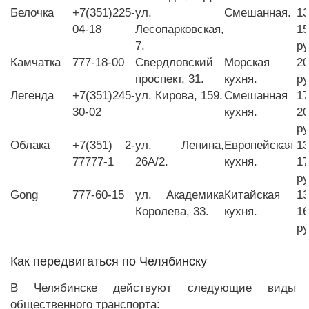
Белочка
+7(351)225-
ул.
Смешанная.
13
04-18
Лесопарковская,
15
7.
ру
Камчатка
777-18-00
Свердловский
Морская
20
проспект, 31.
кухня.
ру
Легенда
+7(351)245-
ул. Кирова, 159.
Смешанная
17
30-02
кухня.
20
ру
Облака
+7(351) 2-
ул. Ленина,
Европейская
13
77777-1
26А/2.
кухня.
17
ру
Gong
777-60-15
ул. Академика
Китайская
13
Королева, 33.
кухня.
16
ру
Как передвигаться по Челябинску
В Челябинске действуют следующие виды
общественного транспорта: