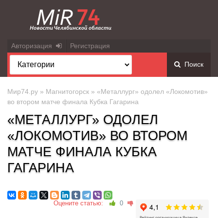
Авторизация
Регистрация
Поиск
Мир74.ру
»
Магнитогорск
» «Металлург» одолел «Локомотив»
во втором матче финала Кубка Гагарина
«МЕТАЛЛУРГ» ОДОЛЕЛ
«ЛОКОМОТИВ» ВО ВТОРОМ
МАТЧЕ ФИНАЛА КУБКА
ГАГАРИНА
Оцените статью:
0